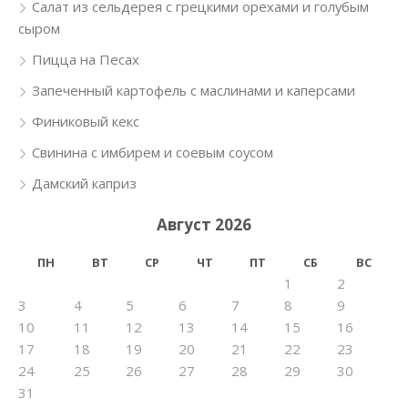
Салат из сельдерея с грецкими орехами и голубым
сыром
Пицца на Песах
Запеченный картофель с маслинами и каперсами
Финиковый кекс
Свинина с имбирем и соевым соусом
Дамский каприз
Август 2026
ПН
ВТ
СР
ЧТ
ПТ
СБ
ВС
1
2
3
4
5
6
7
8
9
10
11
12
13
14
15
16
17
18
19
20
21
22
23
24
25
26
27
28
29
30
31