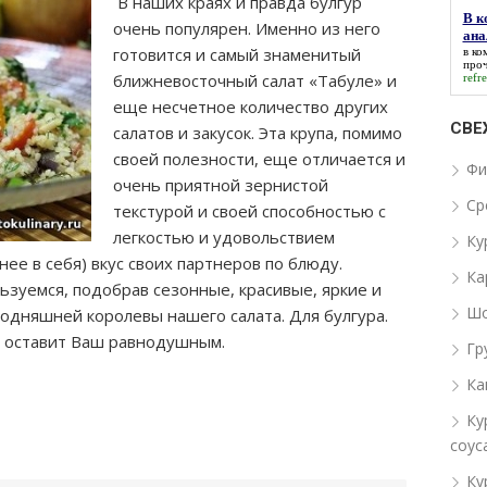
В наших краях и правда булгур
В к
очень популярен. Именно из него
ана
готовится и самый знаменитый
в ко
проч
ближневосточный салат «Табуле» и
refr
еще несчетное количество других
СВЕ
салатов и закусок. Эта крупа, помимо
своей полезности, еще отличается и
Фи
очень приятной зернистой
Ср
текстурой и своей
способностью с
легкостью и удовольствием
Ку
нее в себя) вкус своих партнеров по блюду.
Ка
ьзуемся, подобрав сезонные, красивые, яркие и
Шо
одняшней королевы нашего салата. Для булгура.
е оставит Ваш равнодушным.
Гр
Ка
Ку
соус
Ку