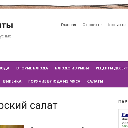
пты
Главная
О проекте
Контакты
кусные
ЛЮДА
ВТОРЫЕ БЛЮДА
БЛЮДО ИЗ РЫБЫ
РЕЦЕПТЫ ДЕСЕР
ВЫПЕЧКА
ГОРЯЧИЕ БЛЮДА ИЗ МЯСА
САЛАТЫ
ПАР
ский салат
Имп
Импл
успе
doct