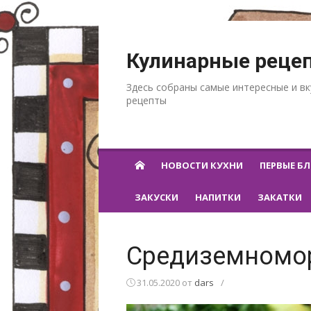
Перейти к содержанию
Кулинарные реце
Здесь собраны самые интересные и в
рецепты
НОВОСТИ КУХНИ
ПЕРВЫЕ Б
ЗАКУСКИ
НАПИТКИ
ЗАКАТКИ
Средиземномор
31.05.2020
от
dars
/