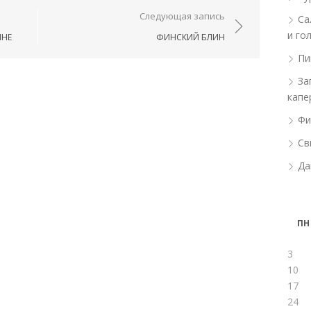
ям
Следующая запись
Са
и го
ИНЕ
ФИНСКИЙ БЛИН
Пи
За
капе
Фи
Св
Да
ПН
3
10
17
24