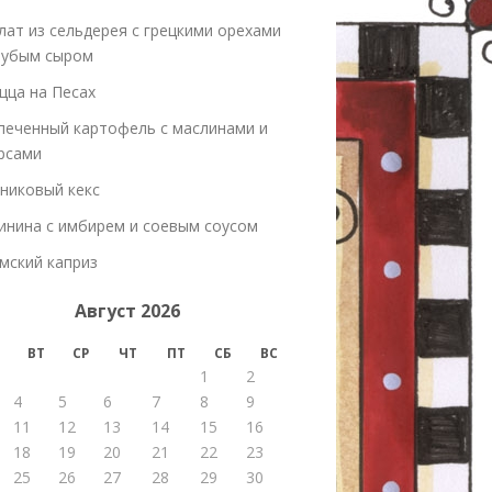
лат из сельдерея с грецкими орехами
лубым сыром
цца на Песах
печенный картофель с маслинами и
рсами
никовый кекс
инина с имбирем и соевым соусом
мский каприз
Август 2026
ВТ
СР
ЧТ
ПТ
СБ
ВС
1
2
4
5
6
7
8
9
11
12
13
14
15
16
18
19
20
21
22
23
25
26
27
28
29
30