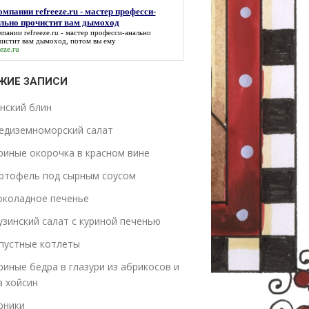
омпании refreeze.ru - мастер професси-
льно прочистит вам дымоход
мпании refreeze.ru - мастер професси-анально
истит вам дымоход
, потом вы ему
eeze.ru
ЖИЕ ЗАПИСИ
нский блин
едиземноморский салат
риные окорочка в красном вине
ртофель под сырным соусом
коладное печенье
узинский салат с куриной печенью
пустные котлеты
риные бедра в глазури из абрикосов и
а хойсин
рники