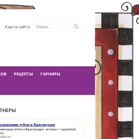
Искать:
Поиск
Карта сайта
ТОВ
РЕЦЕПТЫ
ГАРНИРЫ
ТНЕРЫ
лантация зубов в Краснодаре
антация зубов в Краснодаре
: лечение с гарантией
ха.
orlav.ru