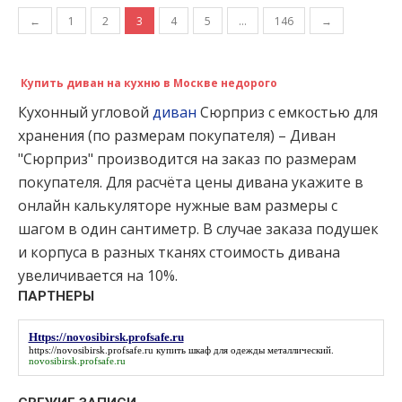
Навигация по записям
←
1
2
3
4
5
…
146
→
Купить диван на кухню в Москве недорого
Кухонный угловой
диван
Сюрприз с емкостью для
хранения (по размерам покупателя) – Диван
"Сюрприз" производится на заказ по размерам
покупателя. Для расчёта цены дивана укажите в
онлайн калькуляторе нужные вам размеры с
шагом в один сантиметр. В случае заказа подушек
и корпуса в разных тканях стоимость дивана
увеличивается на 10%.
ПАРТНЕРЫ
Https://novosibirsk.profsafe.ru
https://novosibirsk.profsafe.ru
купить шкаф для одежды металлический.
novosibirsk.profsafe.ru