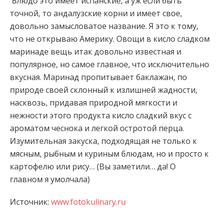
Блюдо это имеет испанские, а уж если быть
точной, то андалузские корни и имеет свое,
довольно замысловатое название. Я это к тому,
что не открываю Америку. Овощи в кисло сладком
маринаде вещь итак довольно известная и
популярное, но самое главное, что исключительно
вкусная.
Маринад пропитывает баклажан, по
природе своей склонный к излишней жадности,
насквозь, придавая природной мягкости и
нежности этого продукта кисло сладкий вкус с
ароматом чеснока и легкой остротой перца.
Изумительная закуска, подходящая не только к
мясным, рыбным и куриным блюдам, но и просто к
картофелю или рису… (Вы заметили… да! О
главном я умолчала)
Источник:
www.fotokulinary.ru