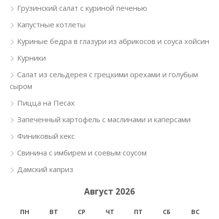
Грузинский салат с куриной печенью
Капустные котлеты
Куриные бедра в глазури из абрикосов и соуса хойсин
Курники
Салат из сельдерея с грецкими орехами и голубым
сыром
Пицца на Песах
Запеченный картофель с маслинами и каперсами
Финиковый кекс
Свинина с имбирем и соевым соусом
Дамский каприз
Август 2026
ПН
ВТ
СР
ЧТ
ПТ
СБ
ВС