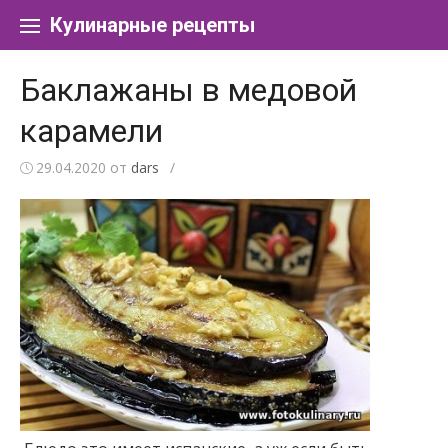
Перейти к содержанию
Кулинарные рецепты
Баклажаны в медовой
карамели
29.04.2020
от
dars
/