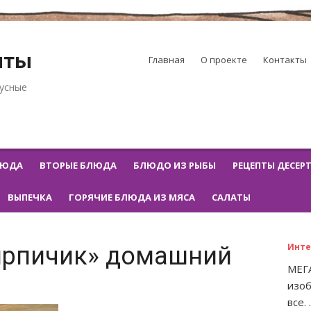
пты
Главная
О проекте
Контакты
кусные
ЛЮДА
ВТОРЫЕ БЛЮДА
БЛЮДО ИЗ РЫБЫ
РЕЦЕПТЫ ДЕСЕР
ВЫПЕЧКА
ГОРЯЧИЕ БЛЮДА ИЗ МЯСА
САЛАТЫ
Инте
ирпичик» домашний
МЕГА
изоб
все. .