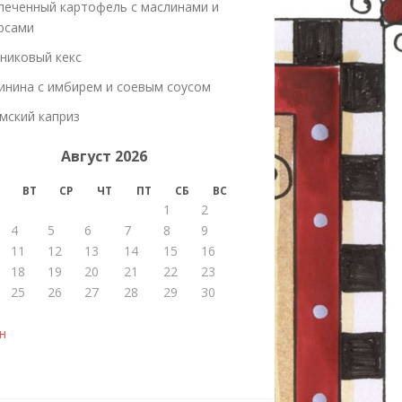
печенный картофель с маслинами и
рсами
никовый кекс
инина с имбирем и соевым соусом
мский каприз
Август 2026
ВТ
СР
ЧТ
ПТ
СБ
ВС
1
2
4
5
6
7
8
9
11
12
13
14
15
16
18
19
20
21
22
23
25
26
27
28
29
30
н