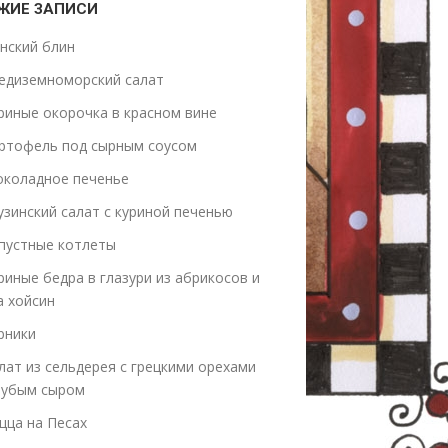
ЖИЕ ЗАПИСИ
нский блин
едиземноморский салат
риные окорочка в красном вине
ртофель под сырным соусом
коладное печенье
узинский салат с куриной печенью
пустные котлеты
риные бедра в глазури из абрикосов и
а хойсин
рники
лат из сельдерея с грецкими орехами
лубым сыром
цца на Песах