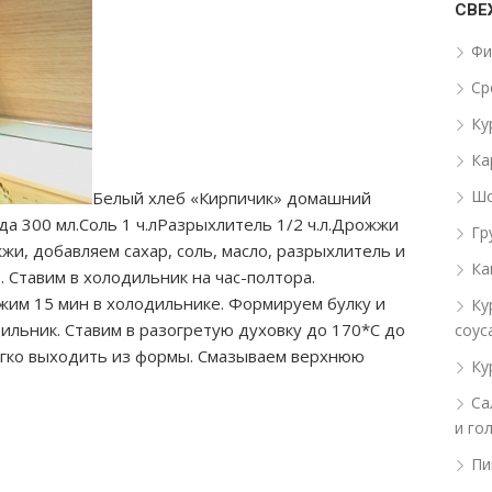
СВЕ
Фи
Ср
Ку
Ка
Шо
Белый хлеб «Кирпичик» домашний
ода 300 мл.Соль 1 ч.лРазрыхлитель 1/2 ч.л.Дрожжи
Гр
жи, добавляем сахар, соль, масло, разрыхлитель и
Ка
 Ставим в холодильник на час-полтора.
жим 15 мин в холодильнике. Формируем булку и
Ку
дильник. Ставим в разогретую духовку до 170*С до
соус
легко выходить из формы. Смазываем верхнюю
Ку
Са
и го
Пи