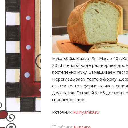
Мука 800мл.Сахар 25 г.Масло 40 г.В
20 г.В теплой воде растворяем дрож
постепенно муку. Замешиваем тесто.
Перекладываем
тесто в форму. Дер
ставим тесто в форме на час в холо
двух часов. Готовый хлеб должен 
корочку маслом.
Источник:
kulinyamka.ru
Рубрика:
Выпечка