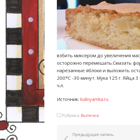
взбить миксером до увеличения мас
осторожно перемешать.Смазать фор
нарезанные яблоки и выложить ост
200*С -30 минут. Мука 125 г. Яйца 3
ч.л.
Источник:
kulinyamka.ru
Рубрика:
Выпечка
Навигация по запис
Предыдущая запись