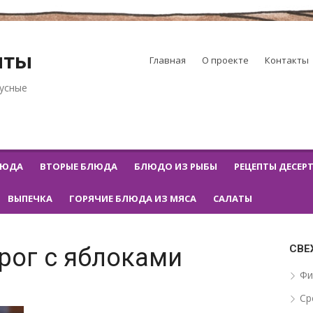
пты
Главная
О проекте
Контакты
кусные
ЛЮДА
ВТОРЫЕ БЛЮДА
БЛЮДО ИЗ РЫБЫ
РЕЦЕПТЫ ДЕСЕР
ВЫПЕЧКА
ГОРЯЧИЕ БЛЮДА ИЗ МЯСА
САЛАТЫ
СВЕ
рог с яблоками
Фи
Ср