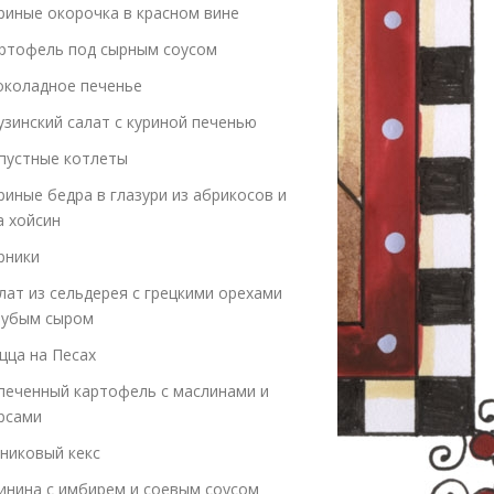
риные окорочка в красном вине
ртофель под сырным соусом
коладное печенье
узинский салат с куриной печенью
пустные котлеты
риные бедра в глазури из абрикосов и
а хойсин
рники
лат из сельдерея с грецкими орехами
лубым сыром
цца на Песах
печенный картофель с маслинами и
рсами
никовый кекс
инина с имбирем и соевым соусом