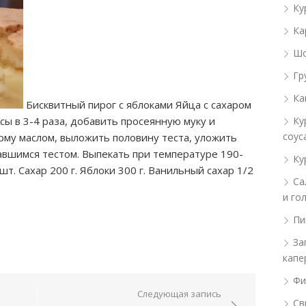
Ку
Ка
Шо
Гр
Ка
Бисквитный пирог с яблоками Яйца с сахаром
сы в 3-4 раза, добавить просеянную муку и
Ку
соус
му маслом, выложить половину теста, уложить
авшимся тестом. Выпекать при температуре
190-
Ку
 шт. Сахар 200 г. Яблоки 300 г. Ванильный сахар 1/2
Са
и го
Пи
За
капе
Фи
ям
Следующая запись
Св