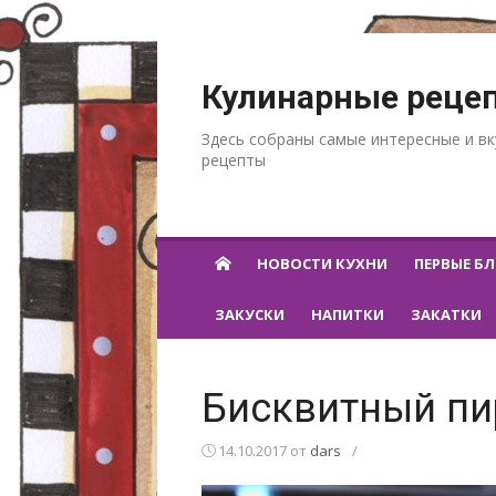
Перейти к содержанию
Кулинарные реце
Здесь собраны самые интересные и в
рецепты
НОВОСТИ КУХНИ
ПЕРВЫЕ Б
ЗАКУСКИ
НАПИТКИ
ЗАКАТКИ
Бисквитный пи
14.10.2017
от
dars
/