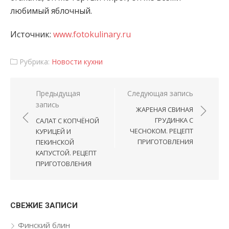
любимый яблочный.
Источник:
www.fotokulinary.ru
Рубрика:
Новости кухни
Навигация по записям
Предыдущая
Следующая запись
запись
ЖАРЕНАЯ СВИНАЯ
ГРУДИНКА С
САЛАТ С КОПЧЁНОЙ
ЧЕСНОКОМ. РЕЦЕПТ
КУРИЦЕЙ И
ПРИГОТОВЛЕНИЯ
ПЕКИНСКОЙ
КАПУСТОЙ. РЕЦЕПТ
ПРИГОТОВЛЕНИЯ
СВЕЖИЕ ЗАПИСИ
Финский блин