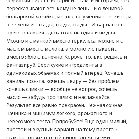
яблочный пирог с историей… Такой историей, что
пересказывают все, кому не лень… и о ленивой
болгарской хозяйке, и о нее не умении готовить, и
о ее лени и… ты ды, ты ды, ты ды… И вариантов
приготовления здесь тоже не один и не два.
Можно и с манкой вместо геркулеса, можно и
с
маслом вместо молока, а можно и с тыквой…
вместо яблок, конечно. Короче, только решись и
фантазируй. Бери сухие ингредиенты в
одинаковых объемах и полный вперед. Хочешь
ваниль, пож-та, хочешь цедру — без проблем,
хочешь сливки — вообще не вопрос, хочешь
масло — забудь про талию и наслаждайся.
Результат все равно прекрасен. Нежная сочная
начинка и минимум легкого, ароматного и
невесомого теста. Попробуйте! Еще один милый,
простой и вкусный вариант на тему пирога 3
стакана, он же тертый пирог, он же всеми