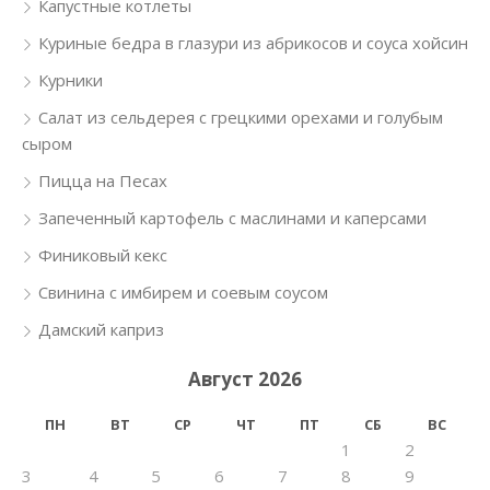
Капустные котлеты
Куриные бедра в глазури из абрикосов и соуса хойсин
Курники
Салат из сельдерея с грецкими орехами и голубым
сыром
Пицца на Песах
Запеченный картофель с маслинами и каперсами
Финиковый кекс
Свинина с имбирем и соевым соусом
Дамский каприз
Август 2026
ПН
ВТ
СР
ЧТ
ПТ
СБ
ВС
1
2
3
4
5
6
7
8
9