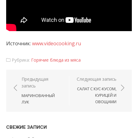
Источник:
www.videocooking.ru
Рубрика:
Горячие блюда из мяса
Навигация по записям
Предыдущая
Следующая запись
запись
САЛАТ С КУС-КУСОМ,
КУРИЦЕЙ И
МАРИНОВАННЫЙ
ОВОЩАМИ
ЛУК
СВЕЖИЕ ЗАПИСИ