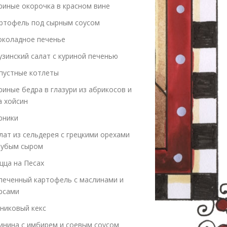
риные окорочка в красном вине
ртофель под сырным соусом
коладное печенье
узинский салат с куриной печенью
пустные котлеты
риные бедра в глазури из абрикосов и
а хойсин
рники
лат из сельдерея с грецкими орехами
лубым сыром
цца на Песах
печенный картофель с маслинами и
рсами
никовый кекс
инина с имбирем и соевым соусом