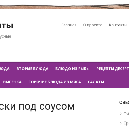
пты
Главная
О проекте
Контакты
кусные
ЛЮДА
ВТОРЫЕ БЛЮДА
БЛЮДО ИЗ РЫБЫ
РЕЦЕПТЫ ДЕСЕР
ВЫПЕЧКА
ГОРЯЧИЕ БЛЮДА ИЗ МЯСА
САЛАТЫ
СВЕ
ски под соусом
Фи
Ср