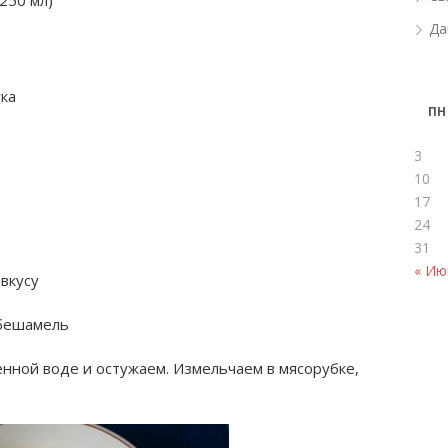
250 мл)
Да
ука
ПН
3
10
17
24
31
« Ию
вкусу
 бешамель
нной воде и остужаем. Измельчаем в мясорубке,