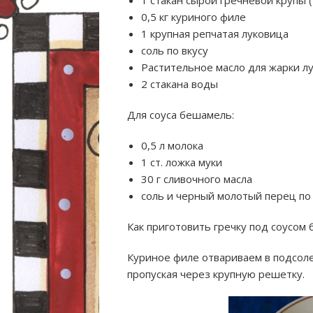
1 стакан сырой гречневой крупы (
0,5 кг куриного филе
1 крупная репчатая луковица
соль по вкусу
Растительное масло для жарки л
2 стакана воды
Для соуса бешамель:
0,5 л молока
1 ст. ложка муки
30 г сливочного масла
соль и черный молотый перец по 
Как приготовить гречку под соусом
Куриное филе отвариваем в подсоле
пропуская через крупную решетку.