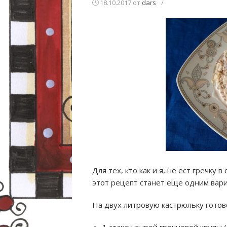
18.10.2017
от
dars
/
Для тех, кто как и я, не ест гречку
этот рецепт станет еще одним вари
На двух литровую кастрюльку готов