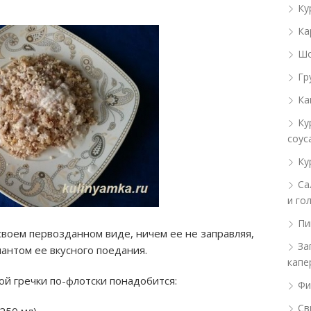
Ку
Ка
Шо
Гр
Ка
Ку
соус
Ку
Са
и го
Пи
 в своем первозданном виде, ничем ее не заправляя,
За
антом ее вкусного поедания.
капе
ой гречки по-флотски понадобится:
Фи
Св