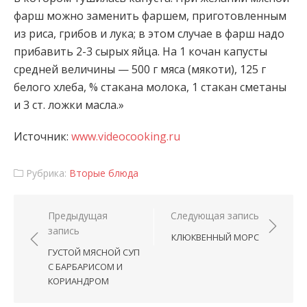
фарш можно заменить фаршем, приготовленным
из риса, грибов и лука; в этом случае в фарш надо
прибавить 2-3 сырых яйца. На 1 кочан капусты
средней величины — 500 г мяса (мякоти), 125 г
белого хлеба, % стакана молока, 1 стакан сметаны
и 3 ст. ложки масла.»
Источник:
www.videocooking.ru
Рубрика:
Вторые блюда
Навигация по записям
Предыдущая
Следующая запись
запись
КЛЮКВЕННЫЙ МОРС
ГУСТОЙ МЯСНОЙ СУП
С БАРБАРИСОМ И
КОРИАНДРОМ