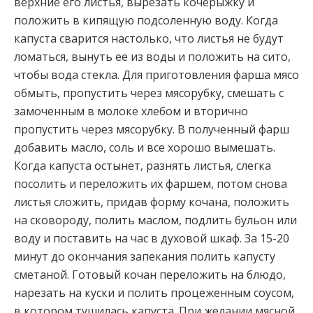
верхние его листья, вырезать кочерыжку и
положить в кипящую подсоленную воду. Когда
капуста сварится
настолько, что листья не будут
ломаться, вынуть ее из воды и положить на сито,
чтобы вода стекла. Для приготовления фарша мясо
обмыть, пропустить через мясорубку, смешать с
замоченным в молоке хлебом и вторично
пропустить через мясорубку. В полученный фарш
добавить масло, соль и все хорошо вымешать.
Когда капуста остынет, разнять листья, слегка
посолить и переложить их фаршем, потом снова
листья сложить, придав форму кочана, положить
на сковороду, полить маслом, подлить бульон или
воду и поставить на час в духовой шкаф. За 15-20
минут до окончания запекания полить капусту
сметаной. Готовый кочан переложить на блюдо,
нарезать на куски и полить процеженным соусом,
в котором тушилась капуста. При желании мясной