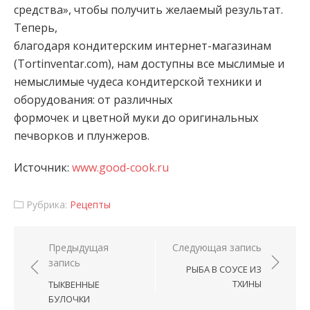
средства», чтобы получить желаемый результат.
Теперь,
благодаря кондитерским интернет-магазинам
(Tortinventar.com), нам доступны все мыслимые и
немыслимые чудеса кондитерской техники и
оборудования: от различных
формочек и цветной муки до оригинальных
печворков и плунжеров.
Источник:
www.good-cook.ru
Рубрика:
Рецепты
Навигация по записям
Предыдущая
Следующая запись
запись
РЫБА В СОУСЕ ИЗ
ТХИНЫ
ТЫКВЕННЫЕ
БУЛОЧКИ