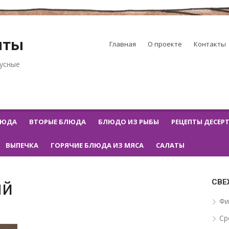
пты
Главная
О проекте
Контакты
кусные
ЛЮДА
ВТОРЫЕ БЛЮДА
БЛЮДО ИЗ РЫБЫ
РЕЦЕПТЫ ДЕСЕР
ВЫПЕЧКА
ГОРЯЧИЕ БЛЮДА ИЗ МЯСА
САЛАТЫ
СВЕ
ый
Фи
Ср