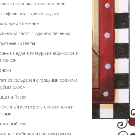
риные окорочка в красном вине
ртофель под сырным соусом
коладное печенье
узинский салат с куриной печенью
пустные котлеты
риные бедра в глазури из абрикосов и
а хойсин
рники
лат из сельдерея с грецкими орехами
лубым сыром
цца на Песах
печенный картофель с маслинами и
рсами
никовый кекс
инина с имбирем и соевым соусом