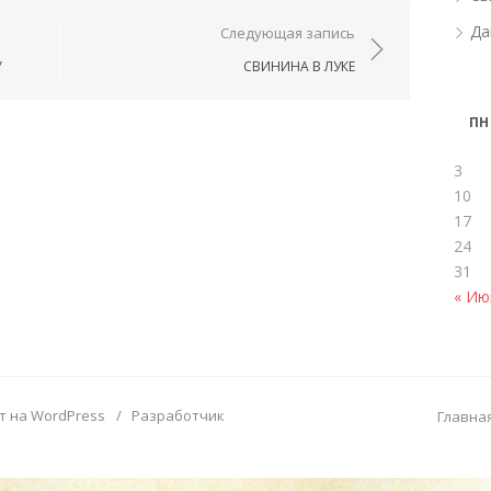
ям
Да
Следующая запись
У
СВИНИНА В ЛУКЕ
ПН
3
10
17
24
31
« Ию
т на WordPress
/
Разработчик
Главна