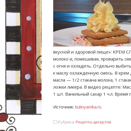
вкусной и здоровой пище»: КРЕМ С
молоко и, помешивая, проварить сме
с огня и охладить. Отдельно выбит
к маслу охлажденную смесь. В крем 
масла — 1/2 стакана молока, 1 стака
ложки ликера. В видео рецепте: Масл
1 шт. Ванильный сахар 1 ч.л. Время
Источник:
kulinyamka.ru
Рубрика:
Рецепты десертов