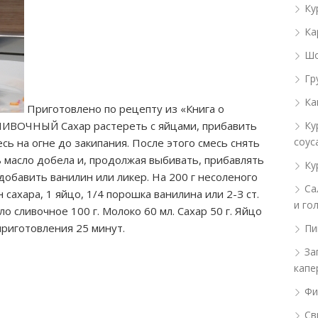
Ку
Ка
Шо
Гр
Ка
Приготовлено по рецепту из «Книга о
ЛИВОЧНЫЙ Сахар растереть с яйцами, прибавить
Ку
соус
сь на огне до закипания. После этого смесь снять
ь масло добела и, продолжая выбивать,
прибавлять
Ку
добавить ванилин или ликер. На 200 г несоленого
Са
н сахара, 1 яйцо, 1/4 порошка ванилина или 2-З ст.
и го
о сливочное 100 г. Молоко 60 мл. Сахар 50 г. Яйцо
 приготовления 25 минут.
Пи
За
капе
Фи
Св