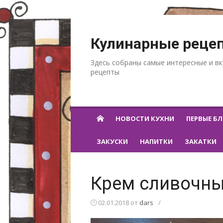
Перейти к содержанию
Кулинарные реце
Здесь собраны самые интересные и в
рецепты
НОВОСТИ КУХНИ
ПЕРВЫЕ Б
ЗАКУСКИ
НАПИТКИ
ЗАКАТКИ
Крем сливочн
02.01.2018
от
dars
/