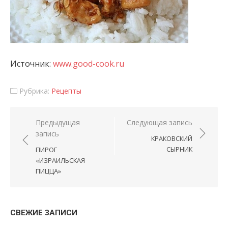
Источник:
www.good-cook.ru
Рубрика:
Рецепты
Навигация по записям
Предыдущая
Следующая запись
запись
КРАКОВСКИЙ
СЫРНИК
ПИРОГ
«ИЗРАИЛЬСКАЯ
ПИЦЦА»
СВЕЖИЕ ЗАПИСИ