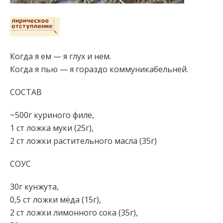
Когда я ем — я глух и нем.
Когда я пью — я гораздо коммуникабельней.
СОСТАВ
~500г куриного филе,
1 ст ложка муки (25г),
2 ст ложки растительного масла (35г)
СОУС
30г кунжута,
0,5 ст ложки мёда (15г),
2 ст ложки лимонного сока (35г),