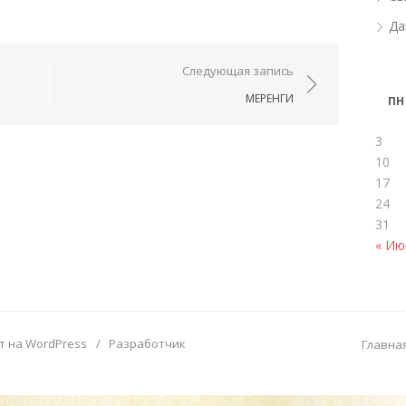
Да
ям
Следующая запись
МЕРЕНГИ
ПН
3
10
17
24
31
« Ию
т на WordPress
/
Разработчик
Главна