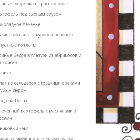
риные окорочка в красном вине
ртофель под сырным соусом
коладное печенье
узинский салат с куриной печенью
пустные котлеты
риные бедра в глазури из абрикосов и
а хойсин
рники
лат из сельдерея с грецкими орехами
лубым сыром
цца на Песах
печенный картофель с маслинами и
рсами
никовый кекс
инина с имбирем и соевым соусом