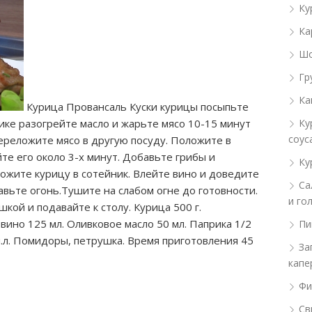
Ку
Ка
Шо
Гр
Ка
Курица Провансаль Куски курицы посыпьте
нике разогрейте масло и жарьте мясо 10-15 минут
Ку
соус
ереложите мясо в другую посуду. Положите в
те его около 3-х минут. Добавьте грибы и
Ку
ложите курицу в сотейник. Влейте вино и доведите
Са
авьте огонь.Тушите на слабом огне до готовности.
и го
кой и подавайте к столу. Курица 500 г.
вино 125 мл. Оливковое масло 50 мл. Паприка 1/2
Пи
 ч.л. Помидоры, петрушка. Время приготовления 45
За
капе
Фи
Св