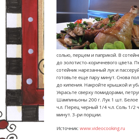
солью, перцем и паприкой. В сотей
до золотисто-коричневого цвета. П
сотейник нарезанный лук и пассеруй
готовьте еще пару минут. Снова по
до кипения. Накройте крышкой и уб
Украсьте сверху помидорами, петруш
Шампиньоны 200 г. Лук 1 шт. Белое 
ч.л. Перец черный 1/4 ч.л. Соль 1/2
минут. 3-ри порции.
Источник:
www.videocooking.ru