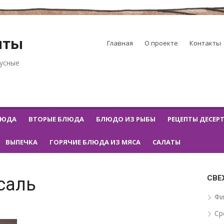
пты
Главная
О проекте
Контакты
кусные
ЛЮДА
ВТОРЫЕ БЛЮДА
БЛЮДО ИЗ РЫБЫ
РЕЦЕПТЫ ДЕСЕР
ВЫПЕЧКА
ГОРЯЧИЕ БЛЮДА ИЗ МЯСА
САЛАТЫ
СВЕ
саль
Фи
Ср