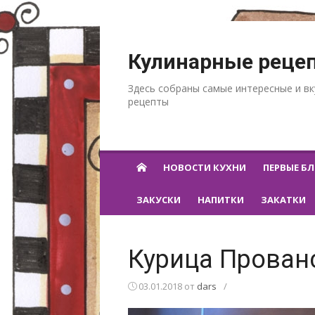
Перейти к содержанию
Кулинарные реце
Здесь собраны самые интересные и в
рецепты
НОВОСТИ КУХНИ
ПЕРВЫЕ Б
ЗАКУСКИ
НАПИТКИ
ЗАКАТКИ
Курица Прован
03.01.2018
от
dars
/