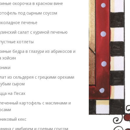
риные окорочка в красном вине
ртофель под сырным соусом
коладное печенье
узинский салат с куриной печенью
пустные котлеты
риные бедра в глазури из абрикосов и
а хойсин
рники
лат из сельдерея с грецкими орехами
лубым сыром
цца на Песах
печенный картофель с маслинами и
рсами
никовый кекс
инина с имбирем и соевым соусом