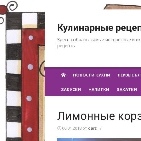
Перейти к содержанию
Кулинарные реце
Здесь собраны самые интересные и в
рецепты
НОВОСТИ КУХНИ
ПЕРВЫЕ Б
ЗАКУСКИ
НАПИТКИ
ЗАКАТКИ
Лимонные корз
06.01.2018
от
dars
/