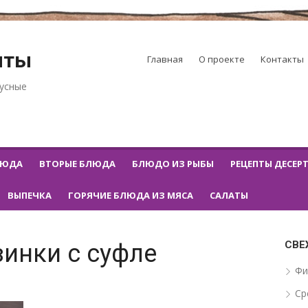
пты
Главная
О проекте
Контакты
кусные
ЛЮДА
ВТОРЫЕ БЛЮДА
БЛЮДО ИЗ РЫБЫ
РЕЦЕПТЫ ДЕСЕР
ВЫПЕЧКА
ГОРЯЧИЕ БЛЮДА ИЗ МЯСА
САЛАТЫ
СВЕ
инки с суфле
Фи
Ср