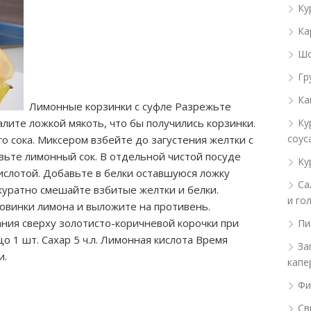
Ку
Ка
Шо
Гр
Ка
Лимонные корзинки с суфле Разрежьте
алите ложкой мякоть, что бы получились корзинки.
Ку
соус
о сока. Миксером взбейте до загустения желтки с
вьте лимонный сок. В отдельной чистой
посуде
Ку
ислотой. Добавьте в белки оставшуюся ложку
Са
ккуратно смешайте взбитые желтки и белки.
и го
овинки лимона и выложите на противень.
ния сверху золотисто-коричневой корочки при
Пи
о 1 шт. Сахар 5 ч.л. Лимонная кислота Время
За
ии.
капе
Фи
Св