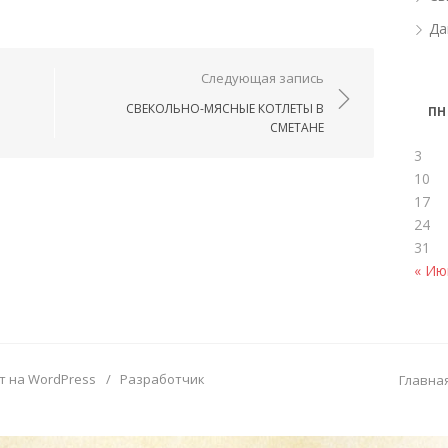
Да
ям
Следующая запись
СВЕКОЛЬНО-МЯСНЫЕ КОТЛЕТЫ В
ПН
СМЕТАНЕ
3
10
17
24
31
« Ию
т на WordPress
/
Разработчик
Главна