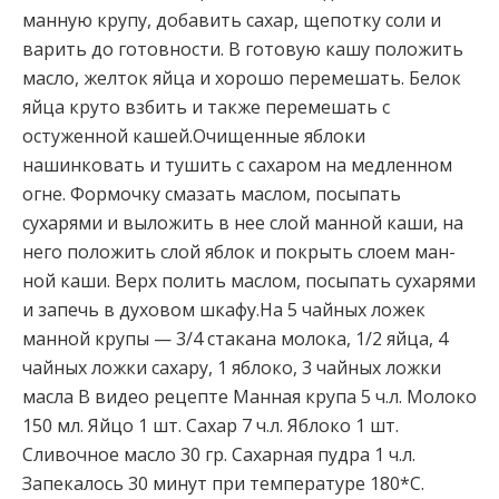
манную крупу, добавить сахар, щепотку соли и
варить до готовности. В готовую кашу положить
масло, желток яйца и хо­рошо перемешать. Белок
яйца круто взбить и также перемешать с
остуженной кашей.Очищенные яблоки
нашинковать и тушить с сахаром на медленном
огне. Формочку смазать маслом, посыпать
сухарями и вы­ложить в нее слой манной каши, на
него положить слой яблок и покрыть слоем ман­
ной каши. Верх полить маслом, посыпать сухарями
и запечь в духовом шкафу.На 5 чайных ложек
манной крупы — 3/4 ста­кана молока, 1/2 яйца, 4
чайных ложки сахару, 1 яблоко, 3 чайных ложки
масла В видео рецепте Манная крупа 5 ч.л. Молоко
150 мл. Яйцо 1 шт. Сахар 7 ч.л. Яблоко 1 шт.
Сливочное масло 30 гр. Сахарная пудра 1 ч.л.
Запекалось 30 минут при температуре 180*С.