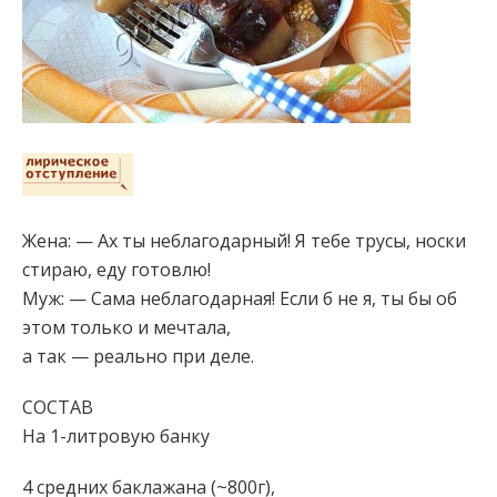
Жена: — Ах ты неблагодарный! Я тебе трусы, носки
стираю, еду готовлю!
Муж: — Сама неблагодарная! Если б не я, ты бы об
этом только и мечтала,
а так — реально при деле.
СОСТАВ
На 1-литровую банку
4 средних баклажана (~800г),