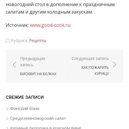
новогодний стол в дополнение к праздничным
салатам и другим холодным закускам.
Источник:
www.good-cook.ru
Рубрика:
Рецепты
Навигация по записям
Предыдущая
Следующая запись
запись
КАК ПОЖАРИТЬ
КУРИЦУ
БИСКВИТ НА БЕЛКАХ
СВЕЖИЕ ЗАПИСИ
Финский блин
Средиземноморский салат
Куриные окорочка в красном вине