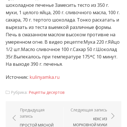
шоколадное печенье Замесить тесто из 350 г.
муки, 1 целого яйца, 200 г. сливочного масла, 100 г.
сахара, 70 г. тертого шоколада. Тонко раскатать и
вырезать из теста выемкой различные формы.
Печь в смазанном маслом высоком противне на
умеренном огне. В видео рецепте:Мука 220 г.Яйцо
1/2 шт.Масло сливочное 100 г.Сахар 50 г.Шоколад
35г.Выпекалось при температуре 175*С 10 минут.
На выходе 390 г. печенья.
Источник:
kulinyamka.ru
Рубрика:
Рецепты десертов
Навигация по записям
Предыдущая
Следующая запись
запись
КЕКС ИЗ
МОРКОВНОЙ МУКИ
ПРОСТОЙ МЯСНОЙ