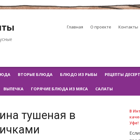
пты
Главная
О проекте
Контакты
кусные
ЛЮДА
ВТОРЫЕ БЛЮДА
БЛЮДО ИЗ РЫБЫ
РЕЦЕПТЫ ДЕСЕР
ВЫПЕЧКА
ГОРЯЧИЕ БЛЮДА ИЗ МЯСА
САЛАТЫ
В Ин
ина тушеная в
каче
Уфе!
сичками
Если