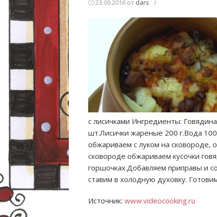
23.09.2016
от
dars
/
с лисичками Ингредиенты: Говядина 
шт.Лисички жареные 200 г.Вода 10
обжариваем с луком на сковороде, 
сковороде
обжариваем кусочки говя
горшочках.Добавляем приправы и сол
ставим в холодную духовку. Готовим
Источник:
www.videocooking.ru