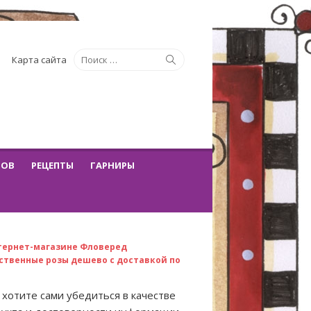
Искать:
Поиск
Карта сайта
ТОВ
РЕЦЕПТЫ
ГАРНИРЫ
тернет-магазине Фловеред
ственные розы дешево с доставкой по
 хотите сами убедиться в качестве