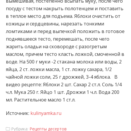
вымешивая, постепенно всыпать муку, после чего
посуду с тестом накрыть полотенцем и поставить
в
теплое место для подъема. Яблоки очистить от
кожицы и сердцевины, нарезать тонкими
ломтиками и перед выпечкой положить в готовое
поднявшееся тесто, перемешать, после чего
жарить оладьи на сковороде с разогретым
маслом, причем тесто класть ложкой, смоченной в
воде. На 500 г муки -2 стакана молока или воды, 2
яйца, 2 ст. ложки масла, 1 ст. ложку сахара, 1/2
чайной ложки соли, 25 г дрожжей, 3-4 яблока. В
видео рецепте: Яблоки 2 шт. Сахар 2 ст.л. Соль 1/4
ч.л. Мука 250 г. Яйцо 1 шт. Дрожжи 1 ч.л. Вода 200
мл. Растительное масло 1 ст.л.
Источник:
kulinyamka.ru
Рубрика:
Рецепты десертов