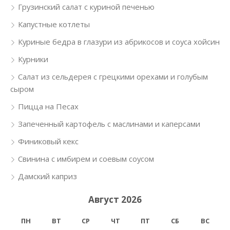
Грузинский салат с куриной печенью
Капустные котлеты
Куриные бедра в глазури из абрикосов и соуса хойсин
Курники
Салат из сельдерея с грецкими орехами и голубым
сыром
Пицца на Песах
Запеченный картофель с маслинами и каперсами
Финиковый кекс
Свинина с имбирем и соевым соусом
Дамский каприз
Август 2026
ПН
ВТ
СР
ЧТ
ПТ
СБ
ВС