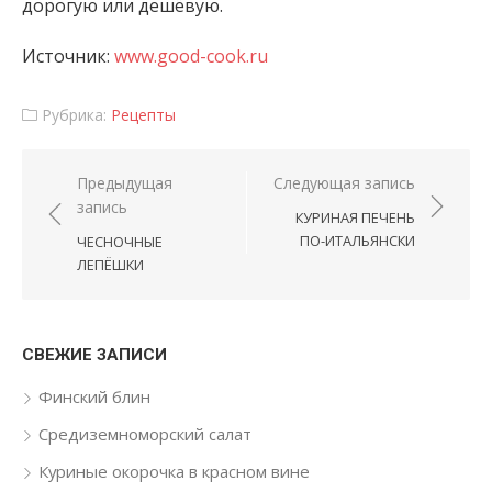
дорогую или дешёвую.
Источник:
www.good-cook.ru
Рубрика:
Рецепты
Навигация по записям
Предыдущая
Следующая запись
запись
КУРИНАЯ ПЕЧЕНЬ
ПО-ИТАЛЬЯНСКИ
ЧЕСНОЧНЫЕ
ЛЕПЁШКИ
СВЕЖИЕ ЗАПИСИ
Финский блин
Средиземноморский салат
Куриные окорочка в красном вине