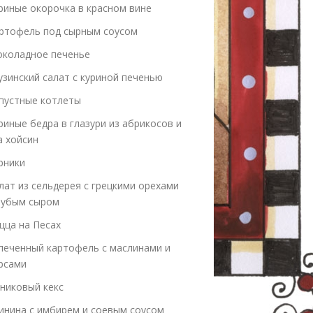
риные окорочка в красном вине
ртофель под сырным соусом
коладное печенье
узинский салат с куриной печенью
пустные котлеты
риные бедра в глазури из абрикосов и
а хойсин
рники
лат из сельдерея с грецкими орехами
лубым сыром
цца на Песах
печенный картофель с маслинами и
рсами
никовый кекс
инина с имбирем и соевым соусом