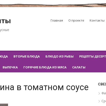
пты
Главная
О проекте
Контакты
кусные
ЛЮДА
ВТОРЫЕ БЛЮДА
БЛЮДО ИЗ РЫБЫ
РЕЦЕПТЫ ДЕСЕР
ВЫПЕЧКА
ГОРЯЧИЕ БЛЮДА ИЗ МЯСА
САЛАТЫ
СВЕ
ина в томатном соусе
Фи
Ср