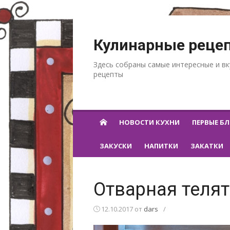
Перейти к содержанию
Кулинарные реце
Здесь собраны самые интересные и в
рецепты
НОВОСТИ КУХНИ
ПЕРВЫЕ Б
ЗАКУСКИ
НАПИТКИ
ЗАКАТКИ
Отварная телят
12.10.2017
от
dars
/