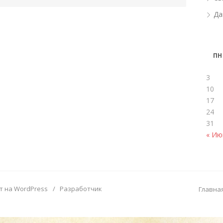
Да
ПН
3
10
17
24
31
« Ию
т на WordPress
/
Разработчик
Главна