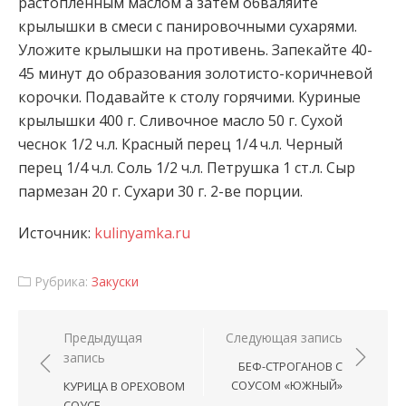
растопленным маслом а затем обваляйте
крылышки в смеси с панировочными сухарями.
Уложите крылышки на
противень. Запекайте 40-
45 минут до образования золотисто-коричневой
корочки. Подавайте к столу горячими. Куриные
крылышки 400 г. Сливочное масло 50 г. Сухой
чеснок 1/2 ч.л. Красный перец 1/4 ч.л. Черный
перец 1/4 ч.л. Соль 1/2 ч.л. Петрушка 1 ст.л. Сыр
пармезан 20 г. Сухари 30 г. 2-ве порции.
Источник:
kulinyamka.ru
Рубрика:
Закуски
Навигация по записям
Предыдущая
Следующая запись
запись
БЕФ-СТРОГАНОВ С
СОУСОМ «ЮЖНЫЙ»
КУРИЦА В ОРЕХОВОМ
СОУСЕ