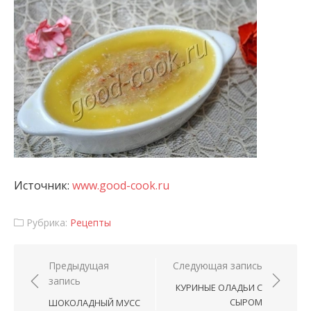
Источник:
www.good-cook.ru
Рубрика:
Рецепты
Навигация по записям
Предыдущая
Следующая запись
запись
КУРИНЫЕ ОЛАДЬИ С
СЫРОМ
ШОКОЛАДНЫЙ МУСС