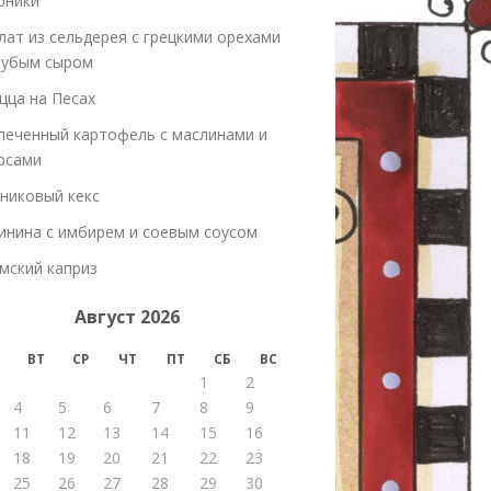
рники
лат из сельдерея с грецкими орехами
лубым сыром
цца на Песах
печенный картофель с маслинами и
рсами
никовый кекс
инина с имбирем и соевым соусом
мский каприз
Август 2026
ВТ
СР
ЧТ
ПТ
СБ
ВС
1
2
4
5
6
7
8
9
11
12
13
14
15
16
18
19
20
21
22
23
25
26
27
28
29
30