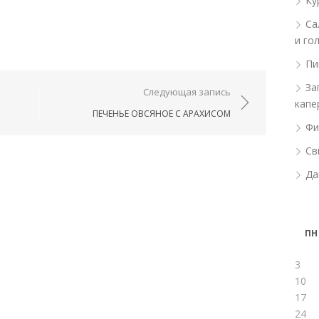
Ку
Са
и го
Пи
За
ям
Следующая запись
капе
ПЕЧЕНЬЕ ОВСЯНОЕ С АРАХИСОМ
Фи
Св
Да
ПН
3
10
17
24