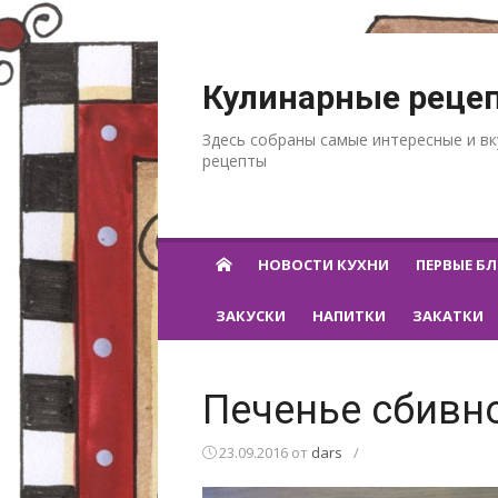
Перейти к содержанию
Кулинарные реце
Здесь собраны самые интересные и в
рецепты
НОВОСТИ КУХНИ
ПЕРВЫЕ Б
ЗАКУСКИ
НАПИТКИ
ЗАКАТКИ
Печенье сбивн
23.09.2016
от
dars
/