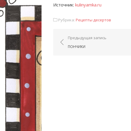
Источник:
kulinyamka.ru
Рубрика:
Рецепты десертов
Навигация по запис
Предыдущая запись
ПОНЧИКИ