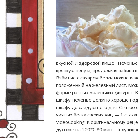
вкусной и здоровой пище : Печенье
крепкую пену и, продолжая взбивать
Взбитые с сахаром белки можно кла
положенный
на железный лист. Мож
форме разных маленьких фигурок. 
шкафу.Печенье должно хорошо подс
шкафу до следующего дня. Снятое с
яичных белка свежих яиц — 1 стакан
VideoCooking: К оригинальному рец
духовке на 120*С 80 мин.. Получило