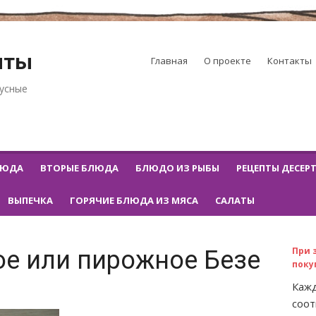
пты
Главная
О проекте
Контакты
кусные
ЛЮДА
ВТОРЫЕ БЛЮДА
БЛЮДО ИЗ РЫБЫ
РЕЦЕПТЫ ДЕСЕР
ВЫПЕЧКА
ГОРЯЧИЕ БЛЮДА ИЗ МЯСА
САЛАТЫ
При 
ое или пирожное Безе
поку
Кажд
соот