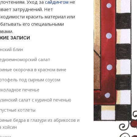
почтениям. Уход за
сайдингом
не
вает затруднений. Нет
ходимости красить материал или
батывать его специальными
авами.
ЖИЕ ЗАПИСИ
нский блин
едиземноморский салат
риные окорочка в красном вине
ртофель под сырным соусом
коладное печенье
узинский салат с куриной печенью
пустные котлеты
риные бедра в глазури из абрикосов и
а хойсин