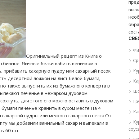
пред
вызы
необ
обра
сост
СВЕ
Фи
Оригинальный рецепт из Книга о
Ср
 сбивное Яичные белки взбить веничком в
, прибавить сахарную пудру или сахарный песок.
Ку
сть десертной ложкой на лист белой бумаги,
Ка
но также выпустить их из бумажного конверта в
Шо
Выпекают печенье в нежарком духовом
охнуть, для этого его можно оставить в духовом
Гр
 бумаги печенье хранить в сухом месте.На 4
Ка
 сахарной пудры или мелкого сахарного песка.От
Ку
епту мы добавили ванильный сахар и выпекали в
соус
сь 60 шт.