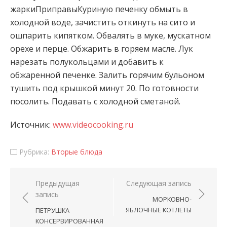
жаркиПриправыКуриную печенку обмыть в
холодной воде, зачистить откинуть на сито и
ошпарить кипятком. Обвалять в муке, мускатном
орехе и перце.
Обжарить в горяем масле. Лук
нарезать полукольцами и добавить к
обжаренной печенке. Залить горячим бульоном
тушить под крышкой минут 20. По готовности
посолить. Подавать с холодной сметаной.
Источник:
www.videocooking.ru
Рубрика:
Вторые блюда
Навигация по записям
Предыдущая
Следующая запись
запись
МОРКОВНО-
ЯБЛОЧНЫЕ КОТЛЕТЫ
ПЕТРУШКА
КОНСЕРВИРОВАННАЯ