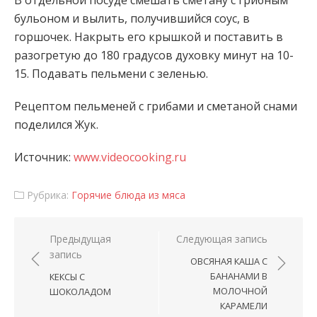
В отдельной посуде смешать сметану с грибным
бульоном и вылить, получившийся соус, в
горшочек. Накрыть его крышкой и поставить в
разогретую до 180 градусов духовку минут на 10-
15. Подавать пельмени с зеленью.
Рецептом пельменей с грибами и сметаной снами
поделился Жук.
Источник:
www.videocooking.ru
Рубрика:
Горячие блюда из мяса
Навигация по записям
Предыдущая
Следующая запись
запись
ОВСЯНАЯ КАША С
БАНАНАМИ В
КЕКСЫ С
МОЛОЧНОЙ
ШОКОЛАДОМ
КАРАМЕЛИ