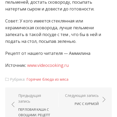
пельменей, достать сковороду, посыпать
натертым сыром и довести до готовности.
Совет: У кого имеется стеклянная или
керамическая сковорода, лучше пельмени
запекать в такой посуде с тем , что бы в ней и
подать на стол, посыпав зеленью.
Рецепт от нашего читателя — Аммилина
Источник:
www.videocooking.ru
Рубрика:
Горячие блюда из мяса
Навигация по записям
Предыдущая
Следующая запись
запись
РИС С ХУРМОЙ
ПЕРЛОВАЯ КАША С
ОВОЩАМИ. РЕЦЕПТ