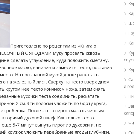
Ку
Ка
Шо
Гр
Ка
Приготовлено по рецептам из «Книга о
 ПЕСОЧНЫЙ С ЯГОДАМИ Муку просеять сквозь
Ку
соус
едине сделать углубление, куда положить сметану,
ивочное масло, ванилин и замесить тесто,
поставив
Ку
 место. На посыпанной мукой доске раскатать
Са
го на железный лист. Сверху на тесто вверх дном
и го
ь кругом нее тесто кончиком ножа, затем снять
брезанные кусочки теста соединить, раскатать
Пи
риной 2 см. Эти полоски уложить по борту круга,
За
де гребешка. После этого пирог смазать яичным
капе
 в горячий духовой шкаф. Как только тесто
Фи
я еще 5-7 минут вынуть пирог из духовки и, не
вший кружок уложить перебранные ягоды клубники,
Св