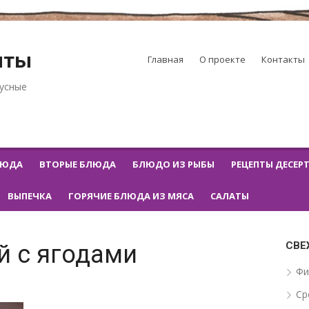
пты
Главная
О проекте
Контакты
кусные
ЛЮДА
ВТОРЫЕ БЛЮДА
БЛЮДО ИЗ РЫБЫ
РЕЦЕПТЫ ДЕСЕР
ВЫПЕЧКА
ГОРЯЧИЕ БЛЮДА ИЗ МЯСА
САЛАТЫ
СВЕ
й с ягодами
Фи
Ср