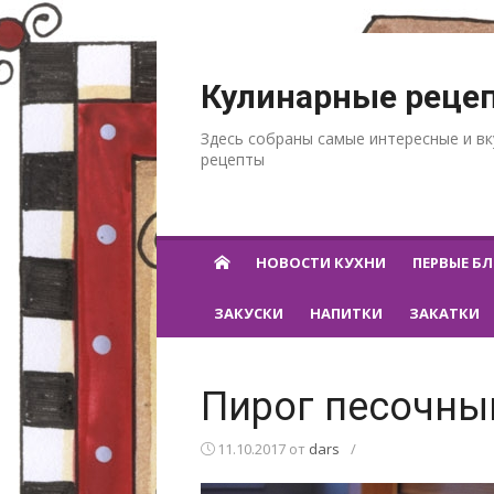
Перейти к содержанию
Кулинарные реце
Здесь собраны самые интересные и в
рецепты
НОВОСТИ КУХНИ
ПЕРВЫЕ Б
ЗАКУСКИ
НАПИТКИ
ЗАКАТКИ
Пирог песочны
11.10.2017
от
dars
/