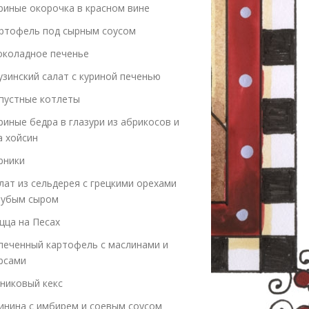
риные окорочка в красном вине
ртофель под сырным соусом
коладное печенье
узинский салат с куриной печенью
пустные котлеты
риные бедра в глазури из абрикосов и
а хойсин
рники
лат из сельдерея с грецкими орехами
лубым сыром
цца на Песах
печенный картофель с маслинами и
рсами
никовый кекс
инина с имбирем и соевым соусом