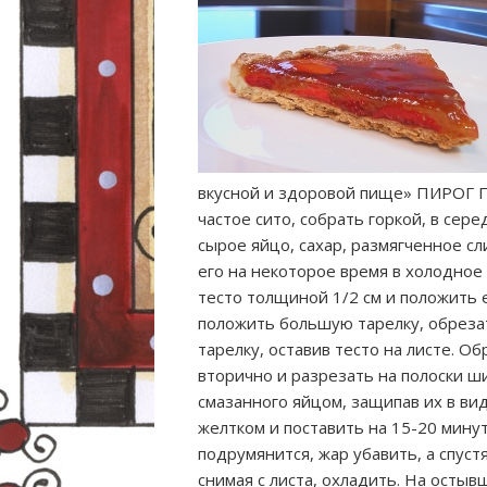
вкусной и здоровой пище» ПИРОГ
частое сито, собрать горкой, в сер
сырое яйцо, сахар, размягченное сл
его на некоторое время в холодное
тесто толщиной 1/2 см и положить е
положить большую тарелку, обрезат
тарелку, оставив тесто на листе. О
вторично и разрезать на полоски ши
смазанного яйцом, защипав их в ви
желтком и поставить на 15-20 минут
подрумянится, жар убавить, а спуст
снимая с листа, охладить. На осты