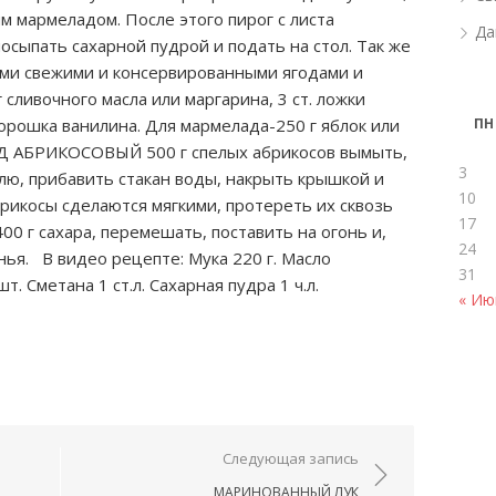
м мармеладом. После этого пирог с листа
Да
осыпать сахарной пудрой и подать на стол. Так же
ыми свежими и консервированными ягодами и
 сливочного масла или маргарина, 3 ст. ложки
ПН
 порошка ванилина. Для мармелада-250 г яблок или
АД АБРИКОСОВЫЙ 500 г спелых абрикосов вымыть,
3
юлю, прибавить стакан воды, накрыть крышкой и
10
брикосы сделаются мягкими, протереть их сквозь
17
00 г сахара, перемешать, поставить на огонь и,
24
нья. В видео рецепте: Мука 220 г. Масло
31
шт. Сметана 1 ст.л. Сахарная пудра 1 ч.л.
« Ию
ям
Следующая запись
МАРИНОВАННЫЙ ЛУК