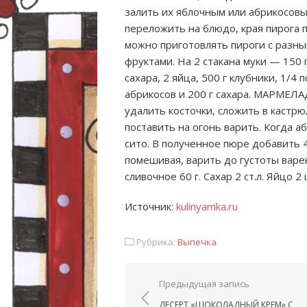
залить их яблочным или абрикосовы
переложить на блюдо, края пирога п
можно приготовлять пироги с разн
фруктами. На 2 стакана муки — 150 г
сахара, 2 яйца, 500 г клубники, 1/4
абрикосов и 200 г сахара. МАРМЕЛ
удалить косточки, сложить в кастр
поставить на огонь варить. Когда а
сито. В полученное пюре добавить 4
помешивая, варить до густоты варе
сливочное 60 г. Сахар 2 ст.л. Яйцо 2 
Источник:
kulinyamka.ru
Рубрика:
Выпечка
Навигация по запис
Предыдущая запись
ДЕСЕРТ «ШОКОЛАДНЫЙ КРЕМ» С