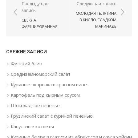
Навигация по записям
Предыдущая
Следующая запись
запись
МОЛОДАЯ ТЕЛЯТИНА
В КИСЛО-СЛАДКОМ
СВЕКЛА
МАРИНАДЕ
ФАРШИРОВАННАЯ
СВЕЖИЕ ЗАПИСИ
Финский блин
Средиземноморский салат
Куриные окорочка в красном вине
Картофель под сырным соусом
Шоколадное печенье
Грузинский салат с куриной печенью
Капустные котлеты
Куриные бедра в глазури из абрикосов и соуса хойсин