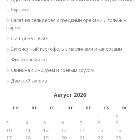
Курники
Салат из сельдерея с грецкими орехами и голубым
сыром
Пицца на Песах
Запеченный картофель с маслинами и каперсами
Финиковый кекс
Свинина с имбирем и соевым соусом
Дамский каприз
Август 2026
ПН
ВТ
СР
ЧТ
ПТ
СБ
ВС
1
2
3
4
5
6
7
8
9
10
11
12
13
14
15
16
17
18
19
20
21
22
23