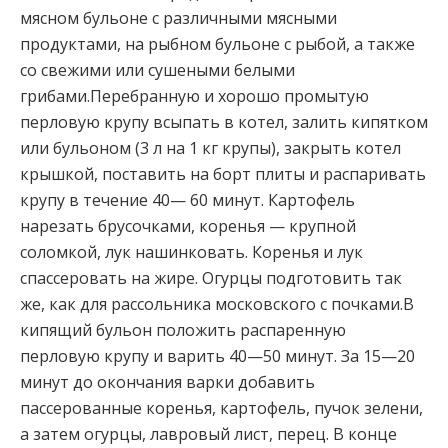
мясном бульоне с различными мясными
продуктами, на рыбном бульоне с рыбой, а также
со свежими или сушеными белыми
грибами.Перебранную и хорошо
промытую
перловую крупу всыпать в котел, залить кипятком
или бульоном (3 л на 1 кг крупы), закрыть котел
крышкой, поставить на борт плиты и распаривать
крупу в течение 40— 60 минут. Картофель
нарезать брусочками, коренья — крупной
соломкой, лук нашинковать. Коренья и лук
спассеровать на жире. Огурцы подготовить так
же, как для рассольника московского с почками.В
кипящий бульон положить распаренную
перловую крупу и варить 40—50 минут. За 15—20
минут до окончания варки добавить
пассерованные коренья, картофель, пучок зелени,
а затем огурцы, лавровый лист, перец. В конце