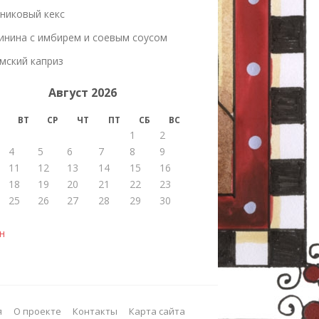
никовый кекс
инина с имбирем и соевым соусом
мский каприз
Август 2026
ВТ
СР
ЧТ
ПТ
СБ
ВС
1
2
4
5
6
7
8
9
11
12
13
14
15
16
18
19
20
21
22
23
25
26
27
28
29
30
н
я
О проекте
Контакты
Карта сайта