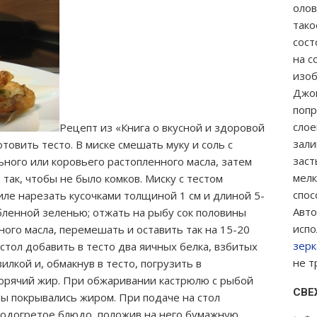
олов
так
сост
на 
изоб
Джо
попр
слое
Рецепт из «Книга о вкусной и здоровой
зали
товить тесто. В миске смешать муку и соль с
заст
ного или коровьего растопленного масла, затем
мелк
 так, чтобы не было комков. Миску с тестом
спо
иле нарезать кусочками толщиной 1 см и длиной 5-
Авт
убленной зеленью; отжать на рыбу сок половины
испо
ного масла, перемешать и оставить так на 15-20
зерк
 стол добавить в тесто два яичных белка, взбитых
не т
илкой и, обмакнув в тесто, погрузить в
горячий жир. При обжаривании кастрюлю с рыбой
СВЕ
бы покрывались жиром. При подаче на стол
подогретое блюдо, положив на него бумажную