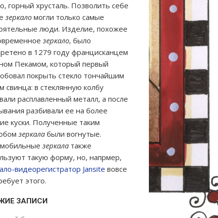
о, горный хрусталь. Позволить себе
ое
зеркало
могли только самые
оятельные люди. Изделие, похожее
современное
зеркало
, было
ретено в 1279 году францисканцем
ном Пекамом, который первый
обовал покрыть стекло тончайшим
м свинца: в стеклянную колбу
вали расплавленный металл, а после
ывания разбивали ее на более
ие куски. Полученные таким
собом
зеркала
были вогнутые.
омобильные
зеркала
также
льзуют такую форму, но, напрмер,
ало-видеорегистратор Jansite
вовсе
ребует этого.
ЖИЕ ЗАПИСИ