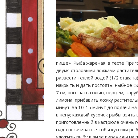
пище» Рыба жареная, в тесте Приго
двумя столовыми ложками раститель
развести теплой водой (1/2 стакана)
накрыть и дать постоять. Рыбное ф
7 см, посыпать солью, перцем, нар
лимона, прибавить ложку раститель
минут. За 10-15 минут до подачи на
в пену; каждый кусочек рыбы взять в
приготовленный в кастрюле очень 
надо покачивать, чтобы кусочки ры
уложить рыбу в виде пирамиды на 