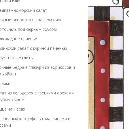
нский блин
едиземноморский салат
риные окорочка в красном вине
ртофель под сырным соусом
коладное печенье
узинский салат с куриной печенью
пустные котлеты
риные бедра в глазури из абрикосов и
а хойсин
рники
лат из сельдерея с грецкими орехами
лубым сыром
цца на Песах
печенный картофель с маслинами и
рсами