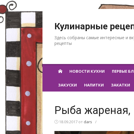
Перейти к содержанию
Кулинарные реце
Здесь собраны самые интересные и в
рецепты
НОВОСТИ КУХНИ
ПЕРВЫЕ Б
ЗАКУСКИ
НАПИТКИ
ЗАКАТКИ
Рыба жареная, 
18.09.2017
от
dars
/