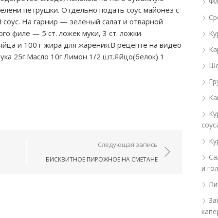
Фи
зелени петрушки. Отдельно подать соус майонез с
Ср
соус. На гарнир — зеленый салат и отварной
ого филе — 5 ст. ложек муки, 3 ст. ложки
Ку
 яйца и 100 г жира для жарения.В рецепте на видео
Ка
ука 25г.Масло 10г.Лимон 1/2 шт.Яйцо(белок) 1
Шо
Гр
Ка
Ку
соус
Ку
ям
Следующая запись
Са
БИСКВИТНОЕ ПИРОЖНОЕ НА СМЕТАНЕ
и го
Пи
За
капе