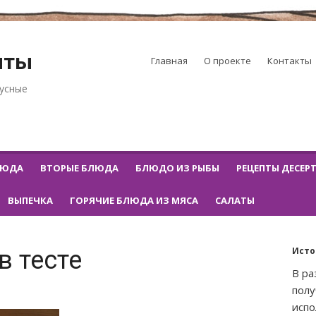
пты
Главная
О проекте
Контакты
кусные
ЛЮДА
ВТОРЫЕ БЛЮДА
БЛЮДО ИЗ РЫБЫ
РЕЦЕПТЫ ДЕСЕР
ВЫПЕЧКА
ГОРЯЧИЕ БЛЮДА ИЗ МЯСА
САЛАТЫ
Исто
в тесте
В ра
пол
испо