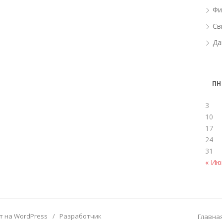
Фи
Св
Да
ПН
3
10
17
24
31
« Ию
т на WordPress
/
Разработчик
Главна