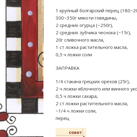
1 крупный болгарский перец (180~20
300~350г мякоти говядины,
2 средних огурца (~250г),
2 средних зубчика чеснока (~15г),
20г сливочного масла,
1 ст ложка растительного масла,
0,5 ч ложки соли
ЗАПРАВКА
1/4 стакана грецких орехов (25г),
2 ч ложки яблочного или винного уксу
0,5 ч ложки сахара,
2 ст ложки растительного масла,
~1/4 ч ложки соли,
перец