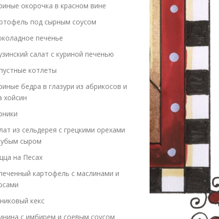
риные окорочка в красном вине
ртофель под сырным соусом
коладное печенье
узинский салат с куриной печенью
пустные котлеты
риные бедра в глазури из абрикосов и
а хойсин
рники
лат из сельдерея с грецкими орехами
лубым сыром
цца на Песах
печенный картофель с маслинами и
рсами
никовый кекс
инина с имбирем и соевым соусом