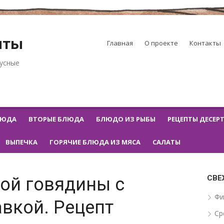
пты
Главная
О проекте
Контакты
кусные
ЛЮДА
ВТОРЫЕ БЛЮДА
БЛЮДО ИЗ РЫБЫ
РЕЦЕПТЫ ДЕСЕР
ВЫПЕЧКА
ГОРЯЧИЕ БЛЮДА ИЗ МЯСА
САЛАТЫ
СВЕ
ной говядины с
Фи
вкой. Рецепт
Ср