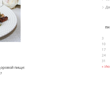
Да
ПН
3
10
17
24
31
« Ию
доровой пище:
т?