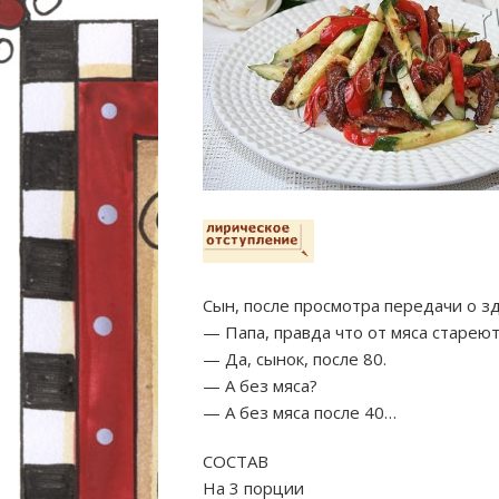
Сын, после просмотра передачи о з
— Папа, правда что от мяса старею
— Да, сынок, после 80.
— А без мяса?
— А без мяса после 40…
СОСТАВ
На 3 порции