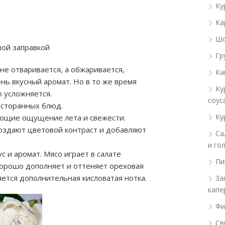
Ку
Ка
Шо
вой заправкой
Гр
 не отваривается, а обжаривается,
Ка
нь вкусный аромат. Но в то же время
Ку
 усложняется.
соус
сторанных блюд.
Ку
ающие ощущение лета и свежести.
создают цветовой контраст и добавляют
Са
и го
с и аромат. Мясо играет в салате
Пи
 хорошо дополняет и оттеняет ореховая
ляется дополнительная кисловатая нотка.
За
капе
Фи
Св