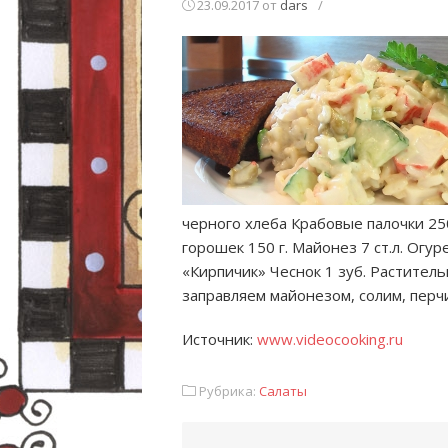
23.09.2017
от
dars
/
черного хлеба Крабовые палочки 25
горошек 150 г. Майонез 7 ст.л. Огур
«Кирпичик» Чеснок 1 зуб. Растите
заправляем
майонезом, солим, пер
Источник:
www.videocooking.ru
Рубрика:
Салаты