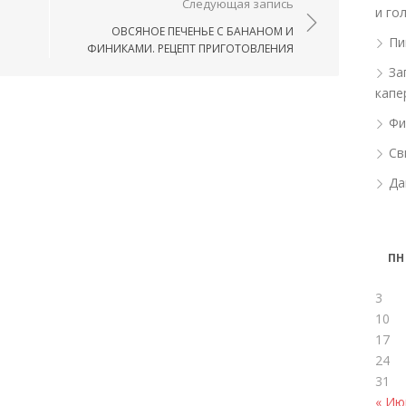
ям
Следующая запись
и го
ОВСЯНОЕ ПЕЧЕНЬЕ С БАНАНОМ И
Пи
ФИНИКАМИ. РЕЦЕПТ ПРИГОТОВЛЕНИЯ
За
капе
Фи
Св
Да
ПН
3
10
17
24
31
« Ию