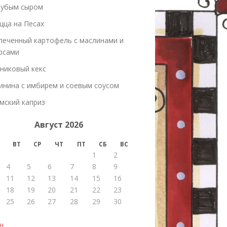
лубым сыром
цца на Песах
печенный картофель с маслинами и
рсами
никовый кекс
инина с имбирем и соевым соусом
мский каприз
Август 2026
ВТ
СР
ЧТ
ПТ
СБ
ВС
1
2
4
5
6
7
8
9
11
12
13
14
15
16
18
19
20
21
22
23
25
26
27
28
29
30
н