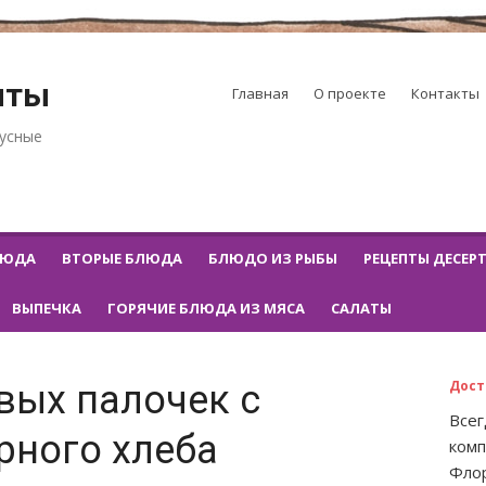
пты
Главная
О проекте
Контакты
кусные
ЛЮДА
ВТОРЫЕ БЛЮДА
БЛЮДО ИЗ РЫБЫ
РЕЦЕПТЫ ДЕСЕР
ВЫПЕЧКА
ГОРЯЧИЕ БЛЮДА ИЗ МЯСА
САЛАТЫ
Дост
вых палочек с
Всег
рного хлеба
комп
Флор