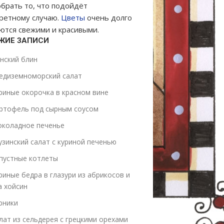
брать то, что подойдёт
ретному случаю.
Цветы
очень долго
ются свежими и красивыми.
ЖИЕ ЗАПИСИ
нский блин
едиземноморский салат
риные окорочка в красном вине
ртофель под сырным соусом
коладное печенье
узинский салат с куриной печенью
пустные котлеты
риные бедра в глазури из абрикосов и
а хойсин
рники
лат из сельдерея с грецкими орехами