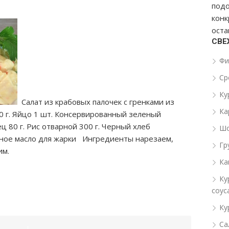
подо
конк
оста
СВЕ
Фи
Ср
Ку
Салат из крабовых палочек с гренками из
Ка
0 г. Яйцо 1 шт. Консервированный зеленый
ец 80 г. Рис отварной 300 г. Черный хлеб
Шо
льное масло для жарки Ингредиенты нарезаем,
Гр
чим.
Ка
Ку
соус
Ку
Са