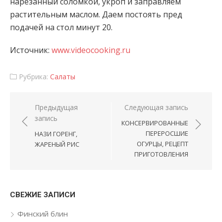
нарезанный соломкой, укроп и заправляем
растительным маслом. Даем постоять пред
подачей на стол
минут 20.
Источник:
www.videocooking.ru
Рубрика:
Салаты
Навигация по записям
Предыдущая
Следующая запись
запись
КОНСЕРВИРОВАННЫЕ
ПЕРЕРОСШИЕ
НАЗИ ГОРЕНГ,
ОГУРЦЫ, РЕЦЕПТ
ЖАРЕНЫЙ РИС
ПРИГОТОВЛЕНИЯ
СВЕЖИЕ ЗАПИСИ
Финский блин