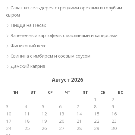
Салат из сельдерея с грецкими орехами и голубым
сыром
Пицца на Песах
Запеченный картофель с маслинами и каперсами
Финиковый кекс
Свинина с имбирем и соевым соусом
Дамский каприз
Август 2026
ПН
ВТ
СР
ЧТ
ПТ
СБ
ВС
1
2
3
4
5
6
7
8
9
10
11
12
13
14
15
16
17
18
19
20
21
22
23
24
25
26
27
28
29
30