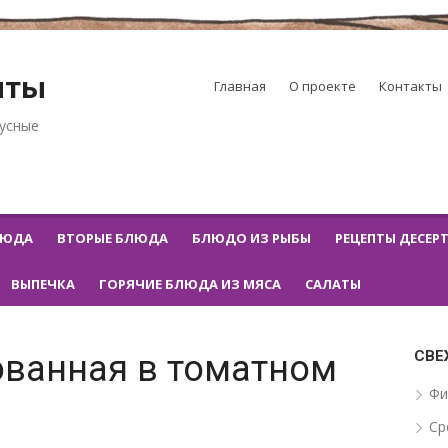
пты
Главная
О проекте
Контакты
кусные
ЛЮДА
ВТОРЫЕ БЛЮДА
БЛЮДО ИЗ РЫБЫ
РЕЦЕПТЫ ДЕСЕР
ВЫПЕЧКА
ГОРЯЧИЕ БЛЮДА ИЗ МЯСА
САЛАТЫ
СВЕ
ованная в томатном
Фи
Ср