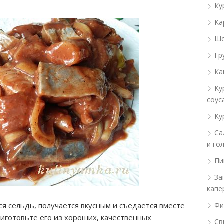
Ку
Ка
Шо
Гр
Ка
Ку
соус
Ку
Са
и го
Пи
За
капе
ся сельдь, получается вкусным и съедается вместе
Фи
риготовьте его из хороших, качественных
Св