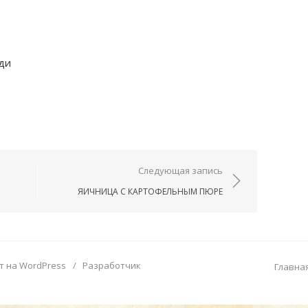
ди
ям
Следующая запись
ЯИЧНИЦА С КАРТОФЕЛЬНЫМ ПЮРЕ
т на WordPress
/
Разработчик
Главна