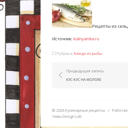
Рецепты из сель
Источник:
kulinyamka.ru
Рубрика:
Блюдо из рыбы
Навигация по запис
Предыдущая запись
КУС-КУС НА МОЛОКЕ
© 2026 Кулинарные рецепты
/
Работае
темы Design Lab