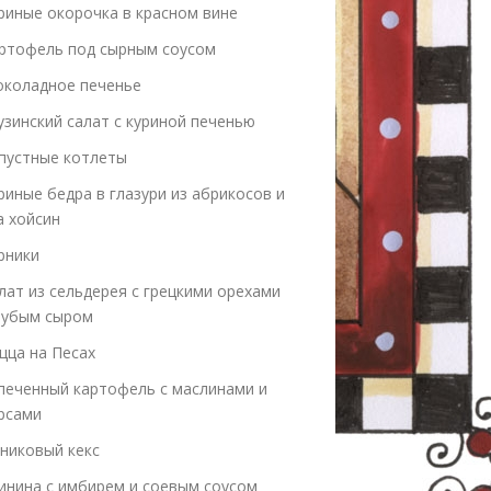
риные окорочка в красном вине
ртофель под сырным соусом
коладное печенье
узинский салат с куриной печенью
пустные котлеты
риные бедра в глазури из абрикосов и
а хойсин
рники
лат из сельдерея с грецкими орехами
лубым сыром
цца на Песах
печенный картофель с маслинами и
рсами
никовый кекс
инина с имбирем и соевым соусом