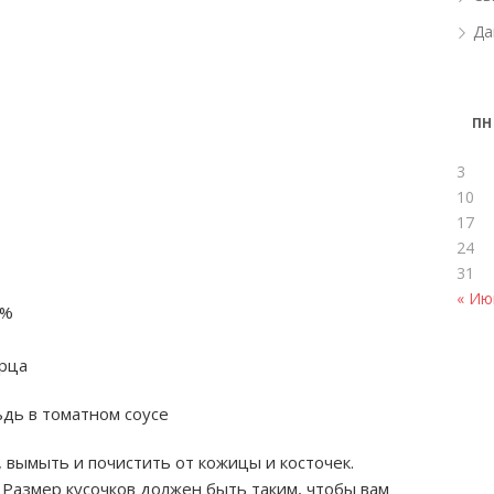
Да
ПН
3
10
17
24
31
« Ию
6%
ерца
дь в томатном соусе
вымыть и почистить от кожицы и косточек.
 Размер кусочков должен быть таким, чтобы вам