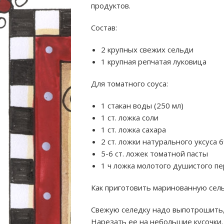
продуктов.
Состав:
2 крупных свежих сельди
1 крупная репчатая луковица
Для томатного соуса:
1 стакан воды (250
мл)
1 ст. ложка соли
1 ст. ложка сахара
2 ст. ложки натурального уксуса 
5-6 ст. ложек томатной пасты
1 ч ложка молотого душистого п
Как приготовить маринованную сель
Свежую селедку надо выпотрошить, 
Нарезать ее на небольшие кусочки.