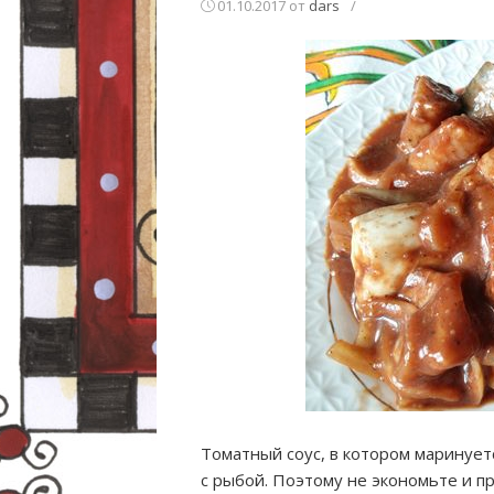
01.10.2017
от
dars
/
Томатный соус, в котором маринует
с рыбой. Поэтому не экономьте и п