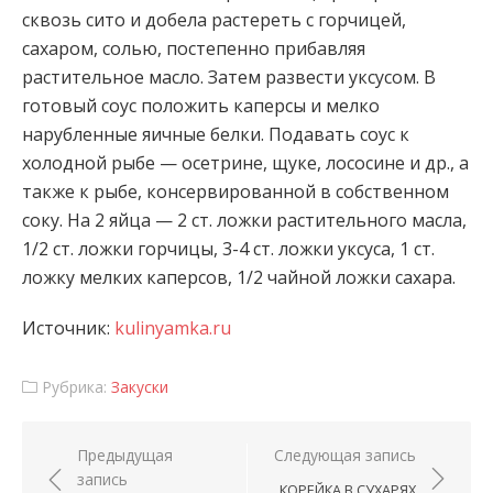
сквозь сито и добела растереть с горчицей,
сахаром, солью, постепенно прибавляя
растительное масло. Затем развести уксусом. В
готовый соус положить
каперсы и мелко
нарубленные яичные белки. Подавать соус к
холодной рыбе — осетрине, щуке, лососине и др., а
также к рыбе, консервированной в собственном
соку. На 2 яйца — 2 ст. ложки растительного масла,
1/2 ст. ложки горчицы, 3-4 ст. ложки уксуса, 1 ст.
ложку мелких каперсов, 1/2 чайной ложки сахара.
Источник:
kulinyamka.ru
Рубрика:
Закуски
Навигация по записям
Предыдущая
Следующая запись
запись
КОРЕЙКА В СУХАРЯХ