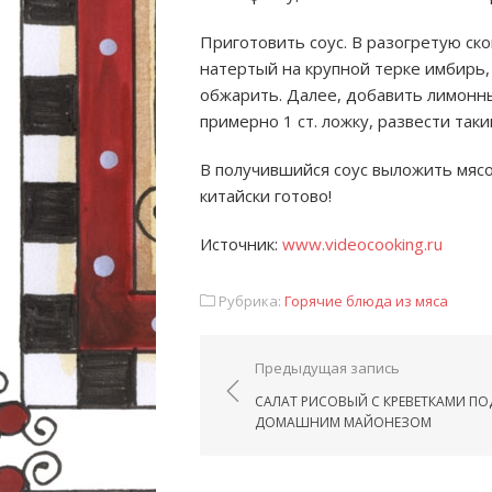
Приготовить соус. В разогретую ск
натертый на крупной терке имбирь,
обжарить. Далее, добавить лимонный
примерно 1 ст. ложку, развести так
В получившийся соус выложить мясо,
китайски готово!
Источник:
www.videocooking.ru
Рубрика:
Горячие блюда из мяса
Навигация по запис
Предыдущая запись
САЛАТ РИСОВЫЙ С КРЕВЕТКАМИ ПО
ДОМАШНИМ МАЙОНЕЗОМ