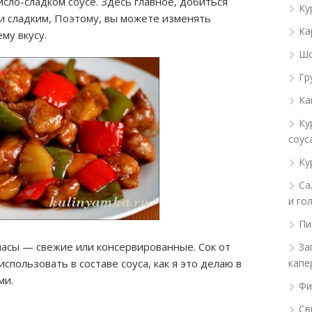
исло-сладком соусе. Здесь главное, добиться
Ку
и сладким, Поэтому, вы можете изменять
Ка
му вкусу.
Шо
Гр
Ка
Ку
соус
Ку
Са
и го
Пи
насы — свежие или консервированные. Сок от
За
пользовать в составе соуса, как я это делаю в
капе
ми.
Фи
Св