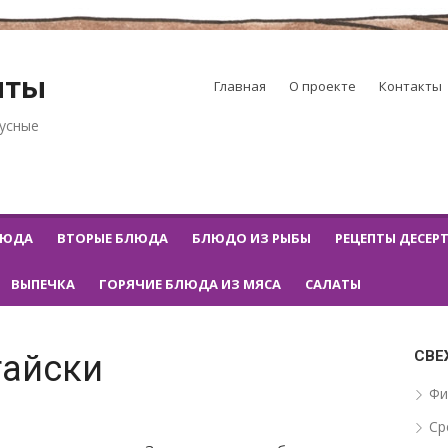
пты
Главная
О проекте
Контакты
кусные
ЛЮДА
ВТОРЫЕ БЛЮДА
БЛЮДО ИЗ РЫБЫ
РЕЦЕПТЫ ДЕСЕР
ВЫПЕЧКА
ГОРЯЧИЕ БЛЮДА ИЗ МЯСА
САЛАТЫ
СВЕ
тайски
Фи
Ср