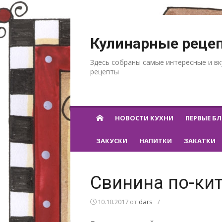
Перейти к содержанию
Кулинарные реце
Здесь собраны самые интересные и в
рецепты
НОВОСТИ КУХНИ
ПЕРВЫЕ Б
ЗАКУСКИ
НАПИТКИ
ЗАКАТКИ
Свинина по-ки
10.10.2017
от
dars
/