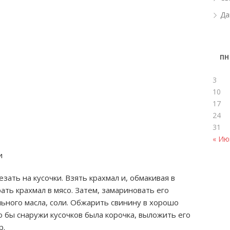
Да
ПН
3
10
17
24
31
« Ию
и
зать на кусочки. Взять крахмал и, обмакивая в
ать крахмал в мясо. Затем, замариновать его
ельного масла, соли. Обжарить свинину в хорошо
о бы снаружи кусочков была корочка, выложить его
р.