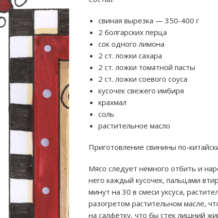
свиная вырезка — 350-400 г
2 болгарских перца
сок одного лимона
2 ст. ложки сахара
2 ст. ложки томатной пасты
2 ст. ложки соевого соуса
кусочек свежего имбиря
крахмал
соль
растительное масло
Приготовление свинины по-китайск
Мясо следует немного отбить и наре
него каждый кусочек, пальцами втир
минут на 30 в смеси уксуса, растит
разогретом растительном масле, чт
на салфетку, что бы стек лишний жи