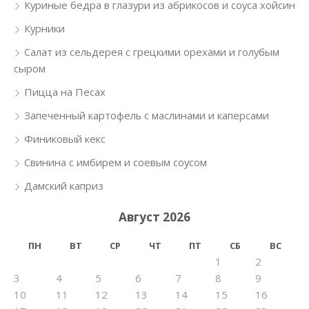
Куриные бедра в глазури из абрикосов и соуса хойсин
Курники
Салат из сельдерея с грецкими орехами и голубым
сыром
Пицца на Песах
Запеченный картофель с маслинами и каперсами
Финиковый кекс
Свинина с имбирем и соевым соусом
Дамский каприз
Август 2026
ПН
ВТ
СР
ЧТ
ПТ
СБ
ВС
1
2
3
4
5
6
7
8
9
10
11
12
13
14
15
16