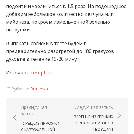
подойти и увеличиться в 1,5 раза. На подошедшее
добавим небольшое количество кетчупа или
майонеза, покроем измельченной зеленью
петрушки.
Выпекать сосиски в тесте будем в
предварительно разогретой до 180 градусов
духовке в течение 15-20 минут.
Источник:
recepti.tv
Рубрика:
Выпечка
Навигация по записям
Предыдущая
Следующая запись
запись
ВАРЕНЬЕ ИЗ ГРЕЦКИХ
ОРЕХОВ И БУТОНОВ
ТУРЕЦКИЕ ПИРОЖКИ
ГВОЗДИКИ
С КАРТОФЕЛЬНОЙ