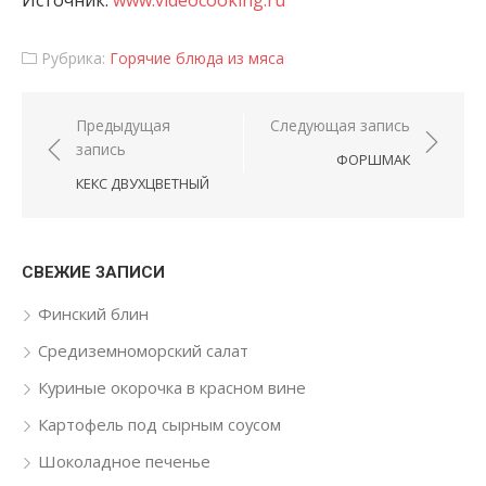
Источник:
www.videocooking.ru
Рубрика:
Горячие блюда из мяса
Навигация по записям
Предыдущая
Следующая запись
запись
ФОРШМАК
КЕКС ДВУХЦВЕТНЫЙ
СВЕЖИЕ ЗАПИСИ
Финский блин
Средиземноморский салат
Куриные окорочка в красном вине
Картофель под сырным соусом
Шоколадное печенье