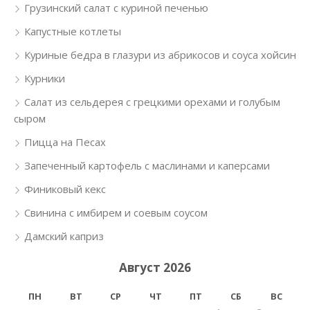
Грузинский салат с куриной печенью
Капустные котлеты
Куриные бедра в глазури из абрикосов и соуса хойсин
Курники
Салат из сельдерея с грецкими орехами и голубым
сыром
Пицца на Песах
Запеченный картофель с маслинами и каперсами
Финиковый кекс
Свинина с имбирем и соевым соусом
Дамский каприз
Август 2026
ПН
ВТ
СР
ЧТ
ПТ
СБ
ВС