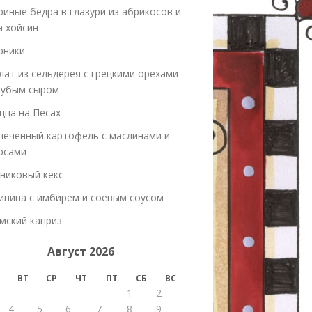
риные бедра в глазури из абрикосов и
а хойсин
рники
лат из сельдерея с грецкими орехами
лубым сыром
цца на Песах
печенный картофель с маслинами и
рсами
никовый кекс
инина с имбирем и соевым соусом
мский каприз
Август 2026
ВТ
СР
ЧТ
ПТ
СБ
ВС
1
2
4
5
6
7
8
9