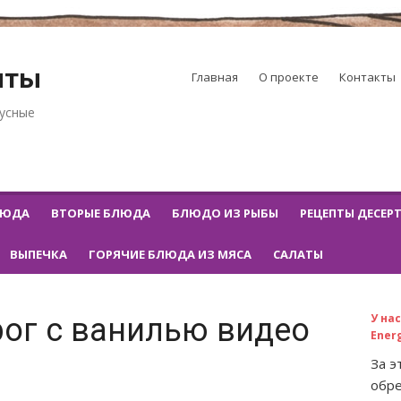
пты
Главная
О проекте
Контакты
кусные
ЛЮДА
ВТОРЫЕ БЛЮДА
БЛЮДО ИЗ РЫБЫ
РЕЦЕПТЫ ДЕСЕР
ВЫПЕЧКА
ГОРЯЧИЕ БЛЮДА ИЗ МЯСА
САЛАТЫ
У на
ог с ванилью видео
Ener
За э
обре