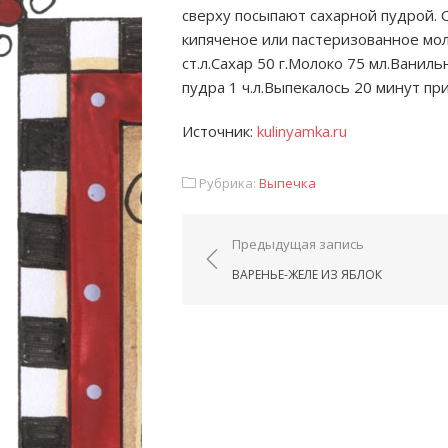
сверху посыпают сахарной пудрой. 
кипяченое или пастеризованное мол
ст.л.Сахар 50 г.Молоко 75 мл.Ваниль
пудра 1 ч.л.Выпекалось 20 минут пр
Источник:
kulinyamka.ru
Рубрика:
Выпечка
Навигация по запис
Предыдущая запись
ВАРЕНЬЕ-ЖЕЛЕ ИЗ ЯБЛОК