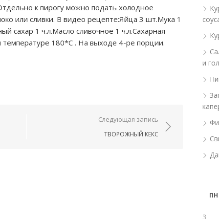
Отдельно к пирогу можно подать холодное
Ку
око или сливки. В видео рецепте:Яйца 3 шт.Мука 1
соус
ный сахар 1 ч.л.Масло сливочное 1 ч.л.Сахарная
Ку
и температуре 180*С . На выходе 4-ре порции.
Са
и го
Пи
За
капе
ям
Следующая запись
Фи
ТВОРОЖНЫЙ КЕКС
Св
Да
ПН
3