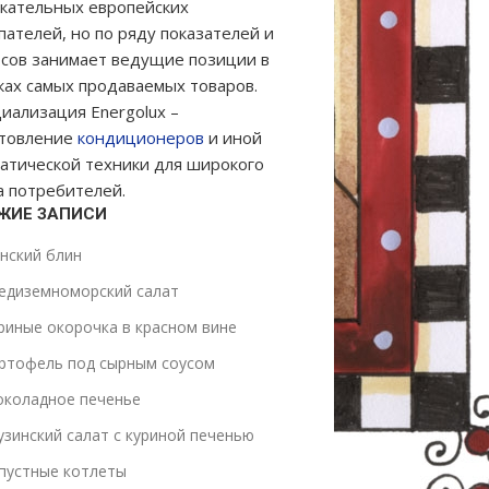
кательных европейских
пателей, но по ряду показателей и
сов занимает ведущие позиции в
ках самых продаваемых товаров.
иализация Energolux –
отовление
кондиционеров
и иной
атической техники для широкого
а потребителей.
ЖИЕ ЗАПИСИ
нский блин
едиземноморский салат
риные окорочка в красном вине
ртофель под сырным соусом
коладное печенье
узинский салат с куриной печенью
пустные котлеты