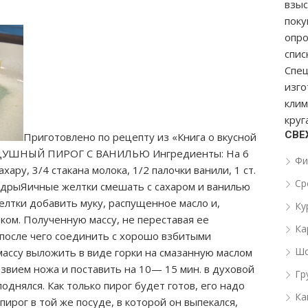
взыс
поку
опро
спис
Спец
изг
клим
круг
СВЕ
Приготовлено по рецепту из «Книга о вкусной
ВОЗДУШНЫЙ ПИРОГ С ВАНИЛЬЮ Ингредиенты: На 6
Фи
ахару, 3/4 стакана молока, 1/2 палочки ванили, 1 ст.
Ср
 пудрыЯичные желтки смешать с сахаром и ванилью
елтки добавить муку, распущенное масло и,
Ку
ком. Полученную массу, не переставая ее
Ка
 после чего соединить с хорошо взбитыми
Шо
ассу выложить в виде горки на смазанную маслом
езвием ножа и поставить на 10— 15 мин. в духовой
Гр
однялся. Как только пирог будет готов, его надо
Ка
пирог в той же посуде, в которой он выпекался,