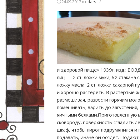
24.09.2017
от
dars
/
и здоровой пище» 1939г. изд.: 
яиц — 2 ст. ложки муки, !/2 стакана с
ложку масла, 2 ст. ложки сахарной
и хорошо растереть. В растертые ж
размешивая, развести горячим моло
помешивать, варить до загустения,
яичными белками.Приготовленную м
сковороду, поверхность сгладить л
шкаф, чтобы пирог подрумянился и п
подавать, иначе он осядет. Подают 