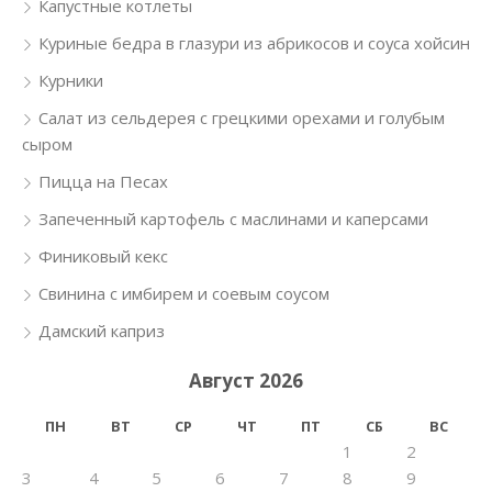
Капустные котлеты
Куриные бедра в глазури из абрикосов и соуса хойсин
Курники
Салат из сельдерея с грецкими орехами и голубым
сыром
Пицца на Песах
Запеченный картофель с маслинами и каперсами
Финиковый кекс
Свинина с имбирем и соевым соусом
Дамский каприз
Август 2026
ПН
ВТ
СР
ЧТ
ПТ
СБ
ВС
1
2
3
4
5
6
7
8
9