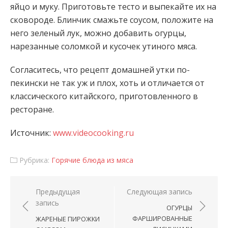
яйцо и муку. Приготовьте тесто и выпекайте их на
сковороде. Блинчик смажьте соусом, положите на
него зеленый лук, можно добавить огурцы,
нарезанные соломкой и кусочек утиного мяса.
Согласитесь, что рецепт домашней утки по-
пекински не так уж и плох, хоть и отличается от
классического китайского, приготовленного в
ресторане.
Источник:
www.videocooking.ru
Рубрика:
Горячие блюда из мяса
Навигация по записям
Предыдущая
Следующая запись
запись
ОГУРЦЫ
ФАРШИРОВАННЫЕ
ЖАРЕНЫЕ ПИРОЖКИ