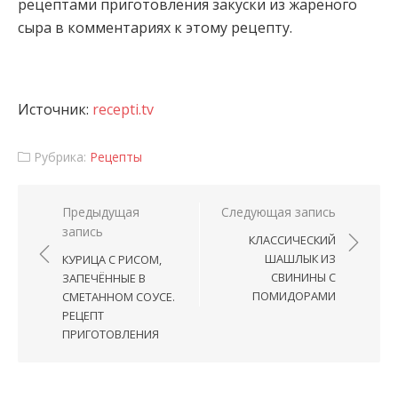
рецептами приготовления закуски из жареного
сыра в комментариях к этому рецепту.
Источник:
recepti.tv
Рубрика:
Рецепты
Навигация по записям
Предыдущая
Следующая запись
запись
КЛАССИЧЕСКИЙ
ШАШЛЫК ИЗ
КУРИЦА С РИСОМ,
СВИНИНЫ С
ЗАПЕЧЁННЫЕ В
ПОМИДОРАМИ
СМЕТАННОМ СОУСЕ.
РЕЦЕПТ
ПРИГОТОВЛЕНИЯ