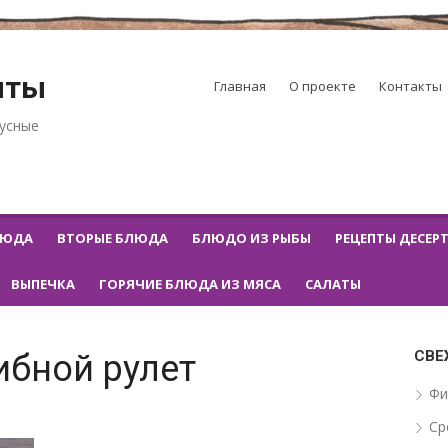
пты
Главная
О проекте
Контакты
кусные
ЛЮДА
ВТОРЫЕ БЛЮДА
БЛЮДО ИЗ РЫБЫ
РЕЦЕПТЫ ДЕСЕР
ВЫПЕЧКА
ГОРЯЧИЕ БЛЮДА ИЗ МЯСА
САЛАТЫ
СВЕ
ибной рулет
Фи
Ср