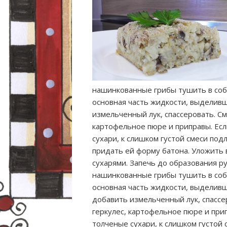
нашинкованные грибы тушить в собс
основная часть жидкости, выделивш
измельченный лук, спассеровать. См
картофельное пюре и приправы. Есл
сухари, к слишком густой смеси по
придать ей форму батона. Уложить 
сухарями. Запечь до образования 
нашинкованные грибы тушить в собс
основная часть жидкости, выдели
добавить измельченный лук, спас
геркулес, картофельное пюре и прип
толченые сухари, к слишком густ