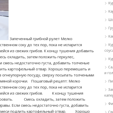
Ку
Ка
Шо
Гр
Ка
Запеченный грибной рулет Мелко
твенном соку до тех пор, пока не испарится
Ку
соус
ейся из свежих грибов. К концу тушения добавить
есь охладить, затем положить геркулес,
Ку
и смесь недостаточно густа, добавить толченые
Са
длить картофельный отвар. Хорошо перемешать и
и го
в огнеупорную посуду, сверху посыпать толчеными
румяной корочки. Пошаговый рецепт: Мелко
Пи
твенном соку до тех пор, пока не испарится
За
вшейся из свежих грибов. К концу тушения
капе
серовать. Смесь охладить, затем положить
Фи
равы. Если смесь недостаточно густа, добавить
ой смеси подлить картофельный отвар. Хорошо
Св