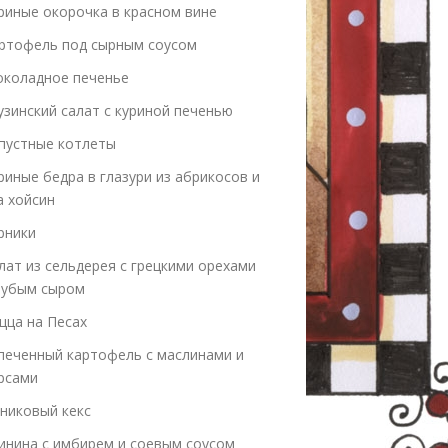
риные окорочка в красном вине
ртофель под сырным соусом
коладное печенье
узинский салат с куриной печенью
пустные котлеты
риные бедра в глазури из абрикосов и
а хойсин
рники
лат из сельдерея с грецкими орехами
лубым сыром
цца на Песах
печенный картофель с маслинами и
рсами
никовый кекс
инина с имбирем и соевым соусом