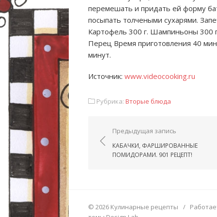
перемешать и придать ей форму б
посыпать толчеными сухарями. За
Картофель 300 г. Шампиньоны 300 г. 
Перец Время приготовления 40 мин
минут.
Источник:
www.videocooking.ru
Рубрика:
Вторые блюда
Навигация по запис
Предыдущая запись
КАБАЧКИ, ФАРШИРОВАННЫЕ
ПОМИДОРАМИ. 901 РЕЦЕПТ!
© 2026 Кулинарные рецепты
/
Работае