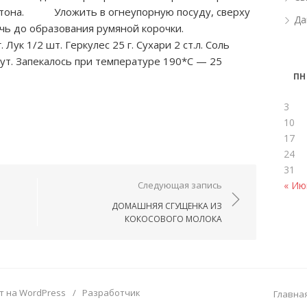
атона. Уложить в огнеупорную посуду, сверху
Да
печь до образования румяной корочки.
Лук 1/2 шт. Геркулес 25 г. Сухари 2 ст.л. Соль
ут. Запекалось при температуре 190*С — 25
ПН
3
10
17
24
31
ям
« Ию
Следующая запись
ДОМАШНЯЯ СГУЩЕНКА ИЗ
КОКОСОВОГО МОЛОКА
т на WordPress
/
Разработчик
Главна