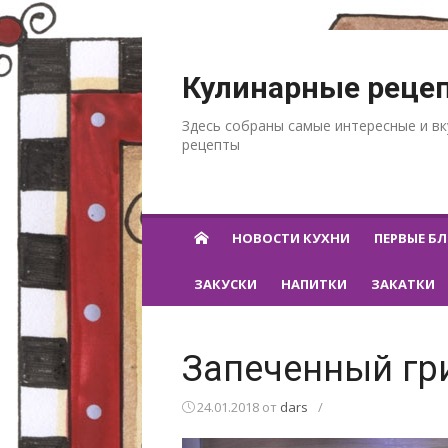
Перейти к содержанию
Кулинарные реце
Здесь собраны самые интересные и в
рецепты
НОВОСТИ КУХНИ
ПЕРВЫЕ Б
ЗАКУСКИ
НАПИТКИ
ЗАКАТКИ
Запеченный гр
24.01.2018
от
dars
/