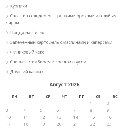
Курники
Салат из сельдерея с грецкими орехами и голубым
сыром
Пицца на Песах
Запеченный картофель с маслинами и каперсами
Финиковый кекс
Свинина с имбирем и соевым соусом
Дамский каприз
Август 2026
ПН
ВТ
СР
ЧТ
ПТ
СБ
ВС
1
2
3
4
5
6
7
8
9
10
11
12
13
14
15
16
17
18
19
20
21
22
23