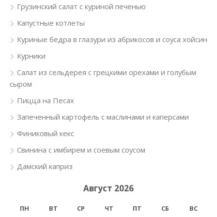
Грузинский салат с куриной печенью
Капустные котлеты
Куриные бедра в глазури из абрикосов и соуса хойсин
Курники
Салат из сельдерея с грецкими орехами и голубым
сыром
Пицца на Песах
Запеченный картофель с маслинами и каперсами
Финиковый кекс
Свинина с имбирем и соевым соусом
Дамский каприз
Август 2026
ПН
ВТ
СР
ЧТ
ПТ
СБ
ВС