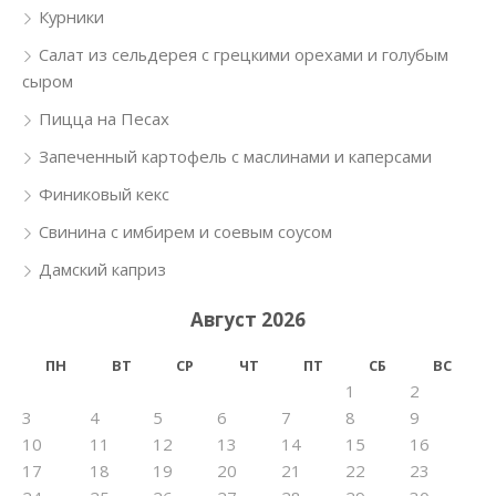
Курники
Салат из сельдерея с грецкими орехами и голубым
сыром
Пицца на Песах
Запеченный картофель с маслинами и каперсами
Финиковый кекс
Свинина с имбирем и соевым соусом
Дамский каприз
Август 2026
ПН
ВТ
СР
ЧТ
ПТ
СБ
ВС
1
2
3
4
5
6
7
8
9
10
11
12
13
14
15
16
17
18
19
20
21
22
23